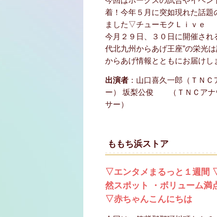
今回はホークスの試合やイベン
着！今年５月に突如現れた話題
ました▽チューモクＬｉｖｅ
今月２９日、３０日に開催され
代北九州からあげ王座”の栄光
からあげ情報とともにお届けし
出演者
：山口喜久一郎（ＴＮＣ
ー） 坂梨公俊 （ＴＮＣアナ
サー）
ももち浜ストア
▽エンタメまるっと１週間 
然スポット ・ボリューム満
▽赤ちゃんこんにちは