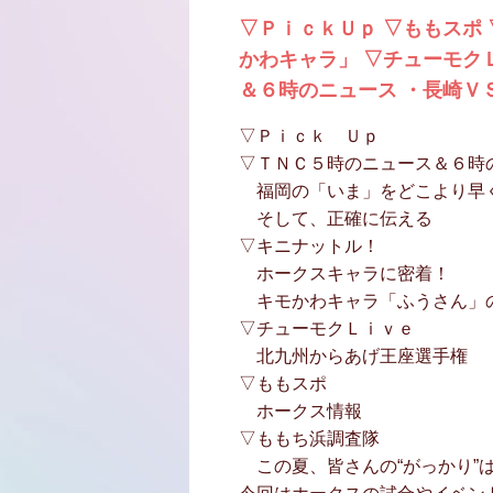
▽ＰｉｃｋＵｐ ▽ももスポ
かわキャラ」 ▽チューモク
＆６時のニュース ・長崎Ｖ
▽Ｐｉｃｋ Ｕｐ
▽ＴＮＣ５時のニュース＆６時
福岡の「いま」をどこより早
そして、正確に伝える
▽キニナットル！
ホークスキャラに密着！
キモかわキャラ「ふうさん」
▽チューモクＬｉｖｅ
北九州からあげ王座選手権
▽ももスポ
ホークス情報
▽ももち浜調査隊
この夏、皆さんの“がっかり”