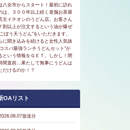
は八女市からスタート！最初に訪れ
のは、３００年以上続く老舗お茶屋
店主イチオシのうどん店。お客さん
７割以上が注文するという油が爆ぜ
“ごぼう天うどん”をいただきます。
らに聞き込みを続けると女性人気抜
“コスパ最強ランチうどんセット”が
るという情報をＧＥＴ。しかし！閉
時間直前…果たして無事にうどんは
ただけるのか！？
新OAリスト
2026.08.07放送分