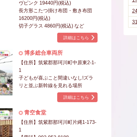
ヴピンク 19440円(税込)
長方形こたつ掛け布団・敷き布団
2
16200円(税込)
3
切子グラス 4860円(税込) など
詳細はこちら
博多総合車両所
【住所】筑紫郡那珂川町中原東2-1-
1
子どもが喜ぶこと間違いなし!ズラ
リと並ぶ新幹線を見れる場所
詳細はこちら
青空食堂
【住所】筑紫郡那珂川町片縄1-173-
1