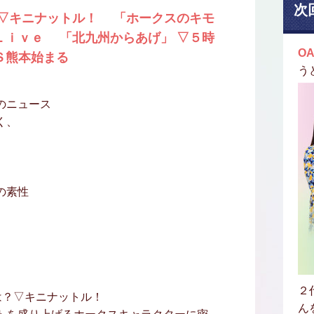
次
 ▽キニナットル！ 「ホークスのキモ
Ｌｉｖｅ 「北九州からあげ」 ▽５時
OA
Ｓ熊本始まる
う
のニュース
く、
の素性
２
は？▽キニナットル！
ん