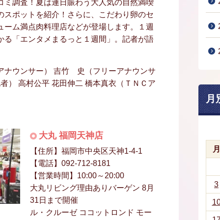
コミ調査！夏は連日賑わう大人気の自然満喫
のスポットを紹介！さらに、こだわり卵のセ
ューム満点肉料理店などが登場します。１週
かる「エンタメまるっと１週間」。記者が語
。
アナウンサー） 吉竹 史（フリーアナウンサ
者） 高村公平 花田伸二 橋本真衣（ＴＮＣア
月
大丸 福岡天神店
【住所】福岡市中央区天神1-4-1
【電話】092-712-8181
【営業時間】10:00～20:00
3
大丸リビング理由ありバーゲン 8月
31日まで開催
1
ル・クルーゼ ココットロンド モー
1