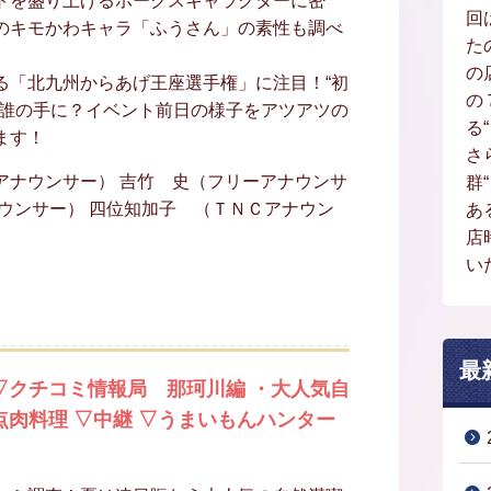
トを盛り上げるホークスキャラクターに密
回
のキモかわキャラ「ふうさん」の素性も調べ
た
の
る「北九州からあげ王座選手権」に注目！“初
の
は誰の手に？イベント前日の様子をアツアツの
る
ます！
さ
アナウンサー） 吉竹 史（フリーアナウンサ
群
ウンサー） 四位知加子 （ＴＮＣアナウン
あ
店
い
最
▽クチコミ情報局 那珂川編 ・大人気自
点肉料理 ▽中継 ▽うまいもんハンター