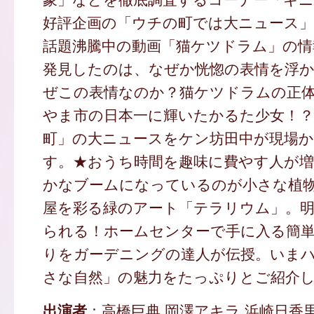
好評企画の「ウチの町では大ニュース
話題沸騰中の動画「猫ケツドラム」の情
発見したのは、なぜか恍惚の表情を浮
ぜこの表情なのか？猫ケツドラムの正
やま市の日本一に輝いたかるた少女！
町」の大ニュースをケン坊田中が現場
す。★おうち時間を趣味に費やす人が
かなブームになっているのが小さな植
屋を彩る緑のアート「テラリウム」。
られる！ホームセンターで手に入る簡
りをガーデニングの達人が伝授。いま
さな自然」の魅力をたっぷりとご紹介
出演者
：高橋巨典 岡澤アキラ 浜崎日香