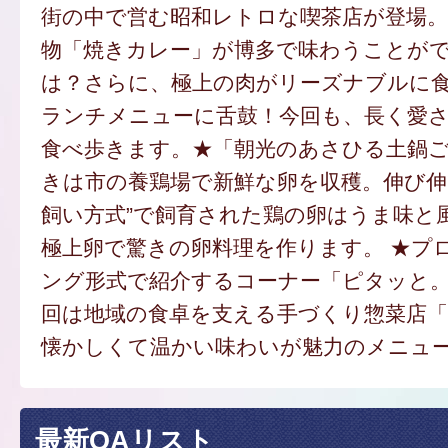
街の中で営む昭和レトロな喫茶店が登場。
物「焼きカレー」が博多で味わうことが
は？さらに、極上の肉がリーズナブルに
ランチメニューに舌鼓！今回も、長く愛
食べ歩きます。★「朝光のあさひる土鍋
きは市の養鶏場で新鮮な卵を収穫。伸び伸
飼い方式”で飼育された鶏の卵はうま味と
極上卵で驚きの卵料理を作ります。 ★プ
ング形式で紹介するコーナー「ピタッと
回は地域の食卓を支える手づくり惣菜店
懐かしくて温かい味わいが魅力のメニュ
最新OAリスト