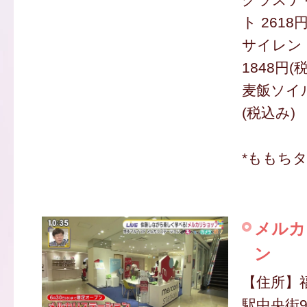
ト 2618
サイレン
1848円(
麦飯ソイル
(税込み)
*ももち
メルカ
ン
【住所】
駅中央街9