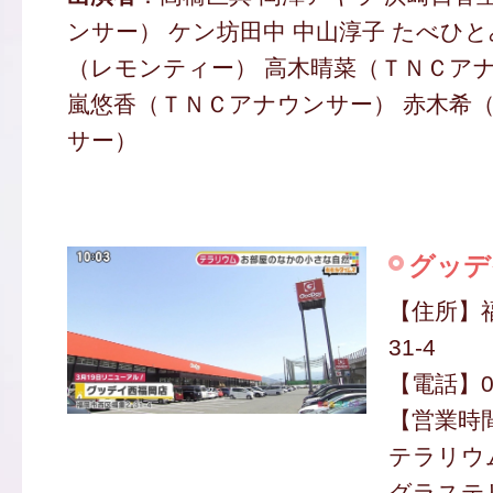
ンサー） ケン坊田中 中山淳子 たべひ
（レモンティー） 高木晴菜（ＴＮＣアナ
嵐悠香（ＴＮＣアナウンサー） 赤木希
サー）
グッデ
【住所】
31-4
【電話】09
【営業時間】
テラリウ
グラステリ