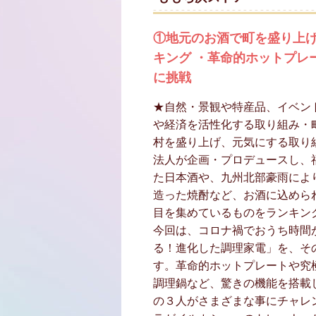
①地元のお酒で町を盛り上げ
キング ・革命的ホットプレ
に挑戦
★自然・景観や特産品、イベン
や経済を活性化する取り組み・
村を盛り上げ、元気にする取り
法人が企画・プロデュースし、
た日本酒や、九州北部豪雨によ
造った焼酎など、お酒に込めら
目を集めているものをランキン
今回は、コロナ禍でおうち時間
る！進化した調理家電」を、そ
す。革命的ホットプレートや究
調理鍋など、驚きの機能を搭載
の３人がさまざまな事にチャレ