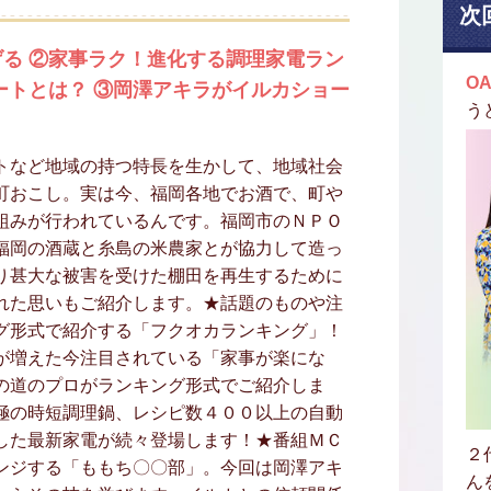
次
る ②家事ラク！進化する調理家電ラン
OA
ートとは？ ③岡澤アキラがイルカショー
う
トなど地域の持つ特長を生かして、地域社会
町おこし。実は今、福岡各地でお酒で、町や
組みが行われているんです。福岡市のＮＰＯ
福岡の酒蔵と糸島の米農家とが協力して造っ
り甚大な被害を受けた棚田を再生するために
れた思いもご紹介します。★話題のものや注
グ形式で紹介する「フクオカランキング」！
が増えた今注目されている「家事が楽にな
の道のプロがランキング形式でご紹介しま
極の時短調理鍋、レシピ数４００以上の自動
した最新家電が続々登場します！★番組ＭＣ
２
ンジする「ももち〇〇部」。今回は岡澤アキ
ん