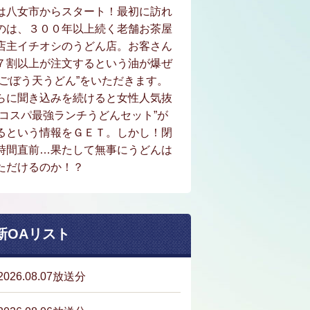
は八女市からスタート！最初に訪れ
のは、３００年以上続く老舗お茶屋
店主イチオシのうどん店。お客さん
７割以上が注文するという油が爆ぜ
“ごぼう天うどん”をいただきます。
らに聞き込みを続けると女性人気抜
“コスパ最強ランチうどんセット”が
るという情報をＧＥＴ。しかし！閉
時間直前…果たして無事にうどんは
ただけるのか！？
新OAリスト
2026.08.07放送分