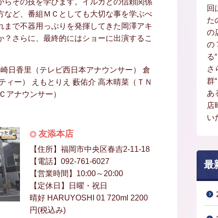
からその技を学びます。イルカとの信頼関係
回
方など、番組ＭＣとしても大切な事を学ぶべ
た
れまで不器用っぷりを発揮してきた岡澤アキ
の
か？さらに、最終的にはショーに出演するこ
の
る
さ
浜崎日香里（テレビ西日本アナウンサー） 倉
群
ティー） えもとりえ 藪佑介 高木晴菜（ＴＮ
あ
ＮＣアナウンサー）
店
い
友添本店
【住所】福岡市中央区春吉2-11-18
【電話】092-761-6027
最
【営業時間】10:00～20:00
【定休日】日曜・祝日
晴好 HARUYOSHI 01 720ml 2200
円(税込み)