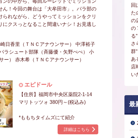
ョンの中から、毎回ルーレットでミッション
回
せん！今回の舞台は「大牟田市」。パラ部の
た
けられながら、どうやってミッションをクリ
の
りにクスっとなること間違いナシ！お見逃し
の
る
さ
浜崎日香里（ＴＮＣアナウンサー） 中澤裕子
群
パラシュート部隊（斉藤優・矢野ぺぺ） 小
あ
サー） 赤木希（ＴＮＣアナウンサー）
店
い
エピドール
【住所】福岡市中央区薬院2-1-14
マリトッツォ 380円～(税込み)
最
*ももちタイムズにて紹介
詳細はこちら