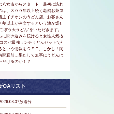
は八女市からスタート！最初に訪れ
のは、３００年以上続く老舗お茶屋
店主イチオシのうどん店。お客さん
７割以上が注文するという油が爆ぜ
“ごぼう天うどん”をいただきます。
らに聞き込みを続けると女性人気抜
“コスパ最強ランチうどんセット”が
るという情報をＧＥＴ。しかし！閉
時間直前…果たして無事にうどんは
ただけるのか！？
新OAリスト
2026.08.07放送分