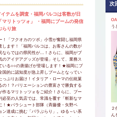
次
アイテムを調査・福岡パルコは客数が日
OA
「マリトッツォ」 ・福岡にブームの発信
う
ぶらり旅
ー！「フクオカのツボ」小雪が奮闘し福岡県
査します！「福岡パルコは、お客さんの数が
民ならではの県民性が…！さらに、福岡がブ
気のアイデアグッズが登場」そして、業務ス
ている○○の唐揚げが登場します！★福岡にブ
全国的に認知度が急上昇しブームとなってい
たっぷりお届け！イタリア・ローマの伝統菓
るの！？バリエーションの豊富さで勝負する
が作るマリトッツォをご紹介！さらに、ブー
列必至の人気店では、常識を覆す「斬新なマ
に！★パラシュート部隊（斉藤優・矢野ペ
２
ョン達成に挑む「パラぶらり」。ゆる～い系
ん