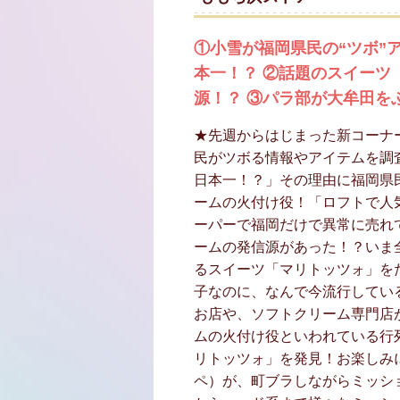
①小雪が福岡県民の“ツボ”
本一！？ ②話題のスイーツ
源！？ ③パラ部が大牟田を
★先週からはじまった新コーナ
民がツボる情報やアイテムを調
日本一！？」その理由に福岡県
ームの火付け役！「ロフトで人
ーパーで福岡だけで異常に売れ
ームの発信源があった！？いま
るスイーツ「マリトッツォ」を
子なのに、なんで今流行してい
お店や、ソフトクリーム専門店
ムの火付け役といわれている行
リトッツォ」を発見！お楽しみ
ペ）が、町ブラしながらミッシ