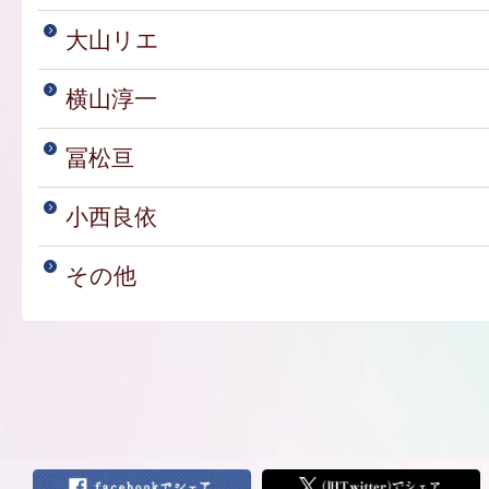
大山リエ
横山淳一
冨松亘
小西良依
その他