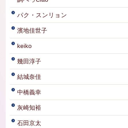
パク・スンリョン
濱地佳世子
keiko
幾田淳子
結城奈佳
中橋義幸
灰崎知裕
石田京太