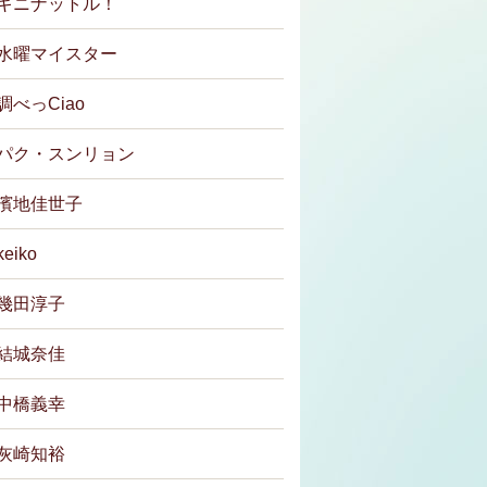
キニナットル！
水曜マイスター
調べっCiao
パク・スンリョン
濱地佳世子
keiko
幾田淳子
結城奈佳
中橋義幸
灰崎知裕