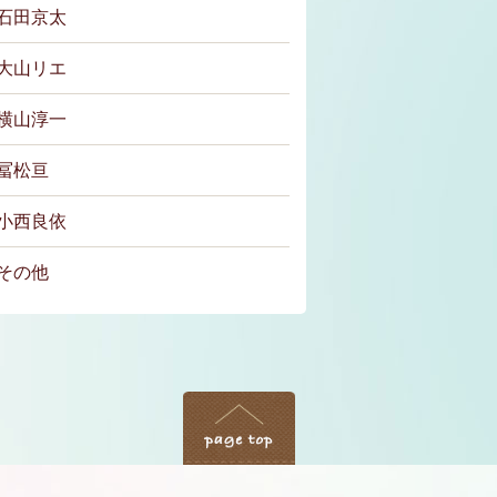
石田京太
大山リエ
横山淳一
冨松亘
小西良依
その他