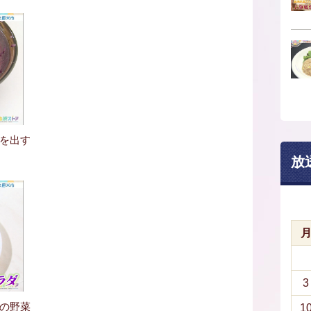
を出す
。
放
3
の野菜
1