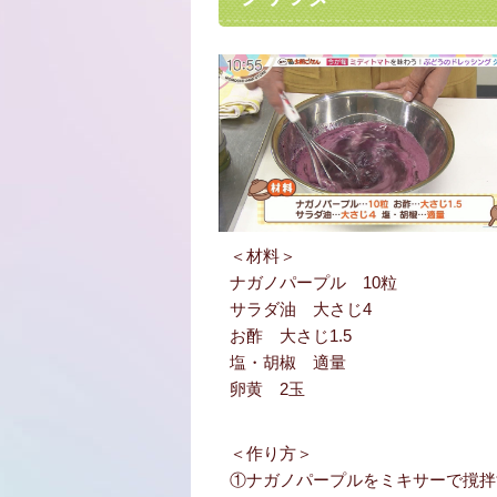
＜材料＞
ナガノパープル 10粒
サラダ油 大さじ4
お酢 大さじ1.5
塩・胡椒 適量
卵黄 2玉
＜作り方＞
①ナガノパープルをミキサーで撹拌