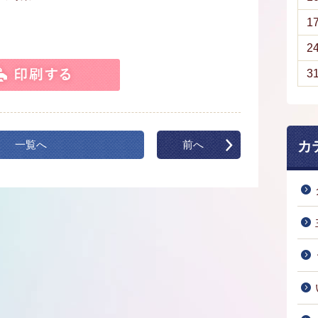
1
2
3
一覧へ
前へ
カ