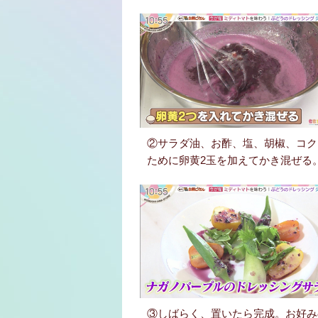
②サラダ油、お酢、塩、胡椒、コク
ために卵黄2玉を加えてかき混ぜる
③しばらく、置いたら完成。お好み