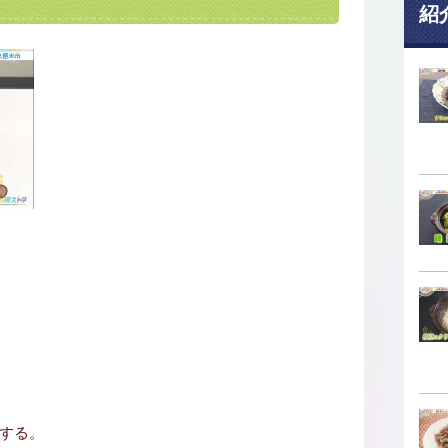
紹
する。