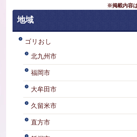
※掲載内容
地域
ゴリおし
北九州市
福岡市
大牟田市
久留米市
直方市