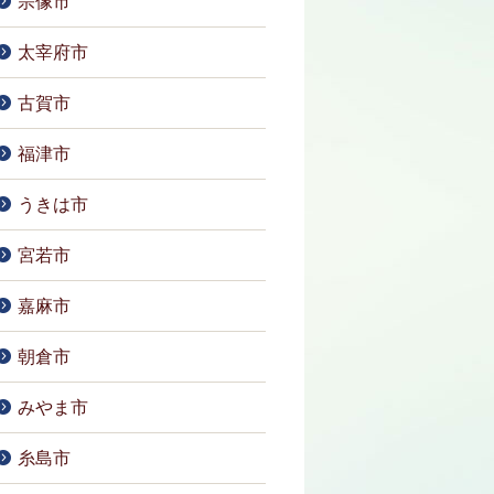
宗像市
太宰府市
古賀市
福津市
うきは市
宮若市
嘉麻市
朝倉市
みやま市
糸島市