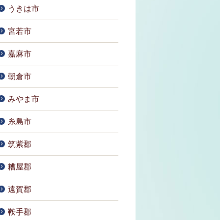
うきは市
宮若市
嘉麻市
朝倉市
みやま市
糸島市
筑紫郡
糟屋郡
遠賀郡
鞍手郡