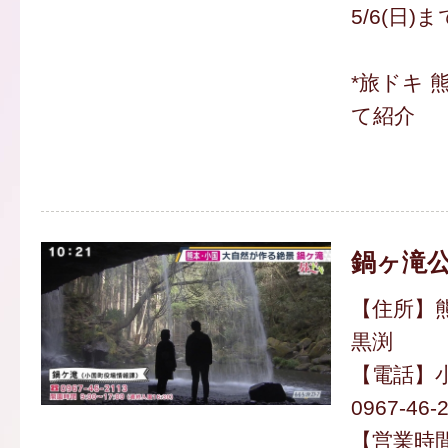
5/6(日)
*旅ドキ 
て紹介
鍋ヶ滝
【住所】
黒渕
【電話】
0967-46-
【営業時間】