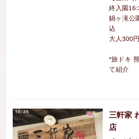
終入園16:
鍋ヶ滝公園
込
大人300円
*旅ドキ 
て紹介
三軒家 
店