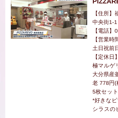
PIZZA
【住所】
中央街1-1
【電話】092
【営業時間】
土日祝前日
【定休日
極マルゲリ
大分県産
老 778円
5枚セット 
*好きな
シラスの