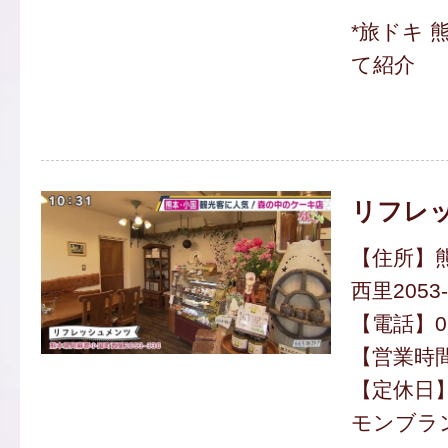
*旅ドキ 
て紹介
リフレ
【住所】
西里2053-
【電話】096
【営業時間】
【定休日
モンブラン