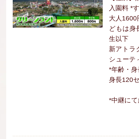
入園料 *
大人1600
どもは身
生以下
新アトラ
シューテ
*年齢・身
身長120
*中継にて