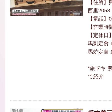
【住所】
西里2053
【電話】096
【営業時間】
【定休日
馬刺定食 1
馬焼定食 1
*旅ドキ 
て紹介