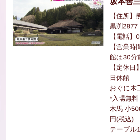
坂本善
【住所】
黒渕2877
【電話】096
【営業時間】
館は30分
【定休日】
日休館
おぐに木工
*入場無料
木馬 小50
円(税込)
テーブル1