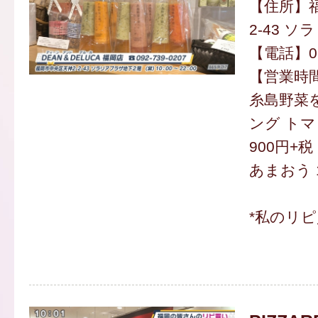
【住所】福
2-43 
【電話】092
【営業時間】
糸島野菜
ング トマ
900円+税
あまおう 
*私のリ