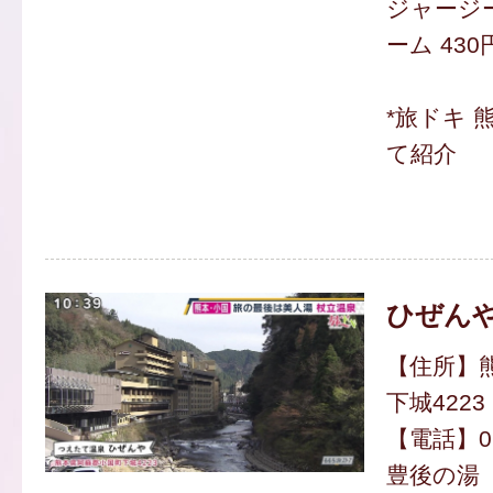
ジャージ
ーム 430
*旅ドキ 
て紹介
ひぜん
【住所】
下城4223
【電話】096
豊後の湯