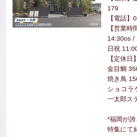
179
【電話】094
【営業時間
14:30os 
日祝 11:0
【定休日
金目鯛 35
焼き鳥 1
ショコラケ
一太郎ステ
*福岡が
特集にて