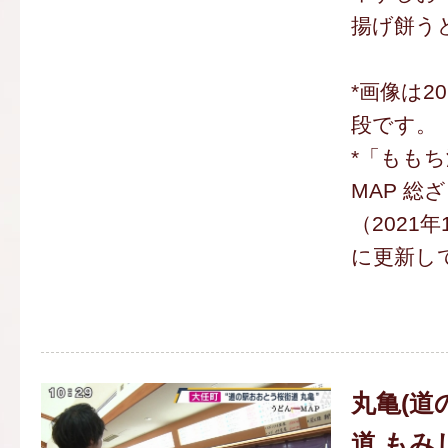
揚げ餅うど
*画像は2
段です。
*「もも
MAP 総
（2021
に更新し
丸亀(道
道 もみ