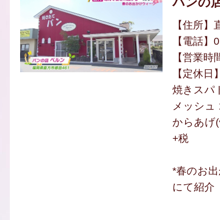
パンの店
【住所】直
【電話】094
【営業時間】
【定休日
焼きスパド
メッシュ 
からあげ(骨
+税
*春のお
にて紹介