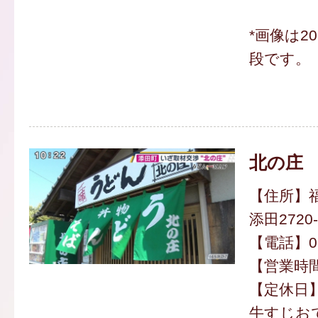
*画像は2
段です。
北の庄
【住所】
添田2720-
【電話】094
【営業時間】
【定休日】
牛すじおで