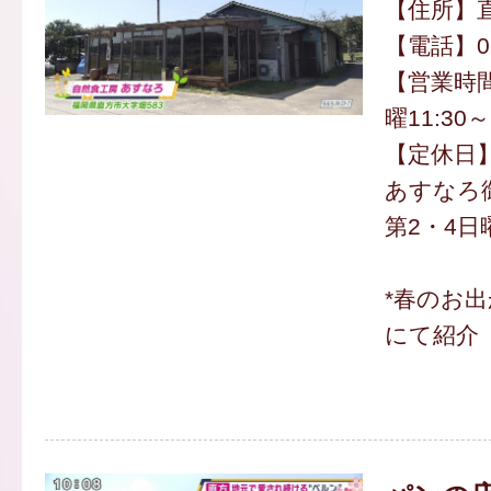
【住所】直
【電話】094
【営業時間】
曜11:30～
【定休日
あすなろ御膳
第2・4
*春のお
にて紹介