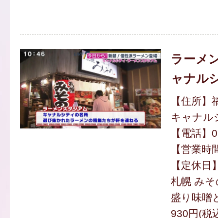
ラーメン
ャナル
【住所】福
キャナル
【電話】092
【営業時間】
【定休日
札幌 みそ
盛り味噌
930円(税