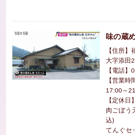
味の蔵め
【住所】
大字添田26
【電話】094
【営業時間】
17:00～21
【定休日
肉ごぼう天
込)
てんぐセッ