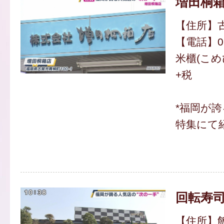
増田桐
【住所】古
【電話】092
米櫃(こめび
+税
*福岡が
特集にて
回転寿司
【住所】飯