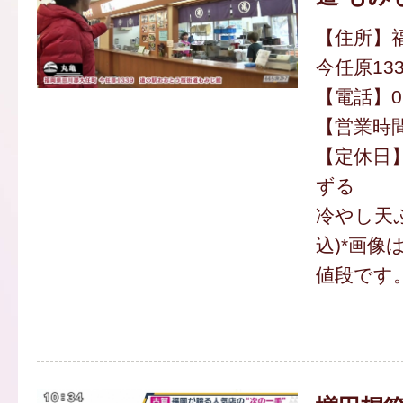
【住所】
今任原133
【電話】094
【営業時間】
【定休日
ずる
冷やし天ぷ
込)*画像
値段です