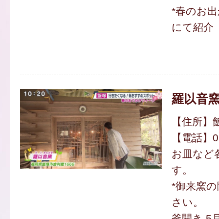
*春のお
にて紹介
羅以音窯
【住所】飯
【電話】094
お皿など
す。
*御来窯
さい。
釜開き 5