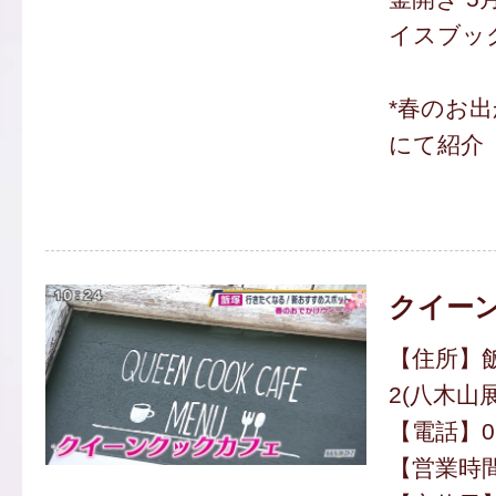
イスブッ
*春のお
にて紹介
クイー
【住所】飯
2(八木山
【電話】094
【営業時間】