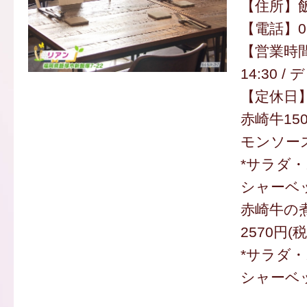
【住所】飯
【電話】094
【営業時間
14:30 /
【定休日
赤崎牛15
モンソース 
*サラダ
シャーベ
赤崎牛の
2570円(
*サラダ
シャーベ