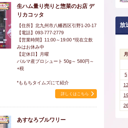
生ハム量り売りと惣菜のお店 デ
リカコッタ
放
【住所】北九州市八幡西区引野1-20-17
【電話】093-777-2779
【営業時間】11:00～19:00 *現在立飲
みはお休み中
【定休日】月曜
パルマ産プロシュート 50g～ 580円～
+税
5
*ももちタイムズにて紹介
1
詳しくはこちら
1
2
あすなろブルワリー