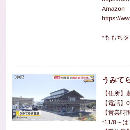
Amazon
https://w
*ももち
うみて
【住所】豊
【電話】097
【営業時間】
*11/8～は