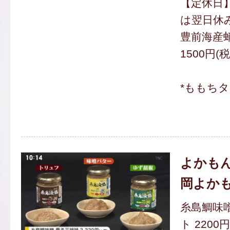
【定休日】
は翌日休
豊前海産
1500円(
*ももち
よかもん
岡よか
糸島鯛味
ト 2200