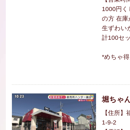
1000円く
の方 在
生ずわいが
計100セッ
*めちゃ
堀ちゃ
【住所】
1-9-2