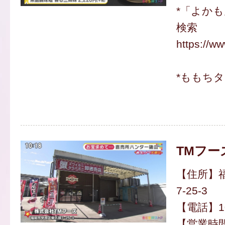
*「よか
検索
https://w
*ももち
TMフー
【住所】
7-25-3
【電話】10
【営業時