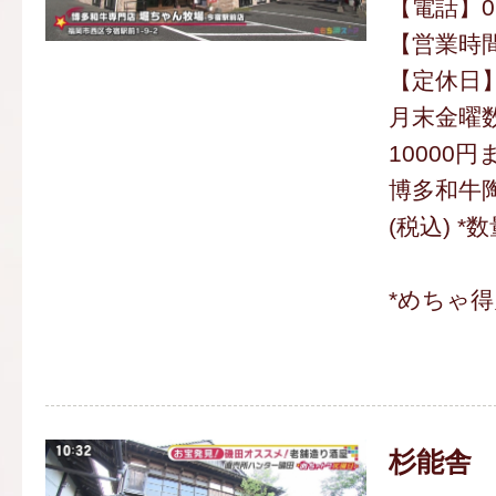
【電話】092
【営業時間】
【定休日
月末金曜数
10000
博多和牛陶
(税込) *
*めちゃ
杉能舎