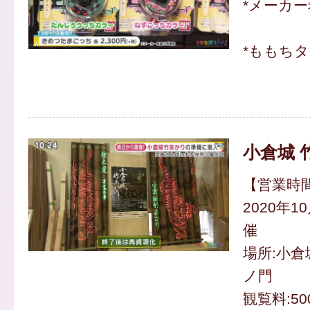
*メーカ
*ももち
小倉城 
【営業時間】
2020年1
催
場所:小
ノ門
観覧料:50