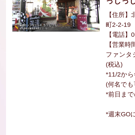
っしっ
【住所】
町2-2-19
【電話】093
【営業時間】
ファンタジ
(税込)
*11/2
(何名でも
*前日ま
*週末GO