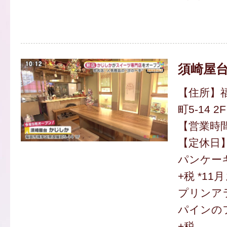
須崎屋台
【住所】
町5-14 2F
【営業時間】
【定休日
パンケーキ
+税 *1
プリンア
パインのフ
+税