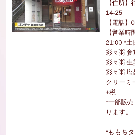
【住所】福
14-25
【電話】092
【営業時間
21:00 *
彩々粥 参
彩々粥 生
彩々粥 塩
クリーミー
+税
*一部販
ります。
*ももち