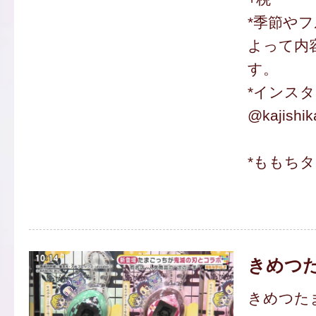
*季節や
よって内
す。
*インス
@kajishi
*ももち
きめつ
きめつたま