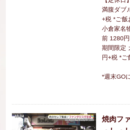
満腹ダブル
+税 *ご
小倉家名物
前 1280
期間限定 
円+税 *
*週末GO
焼肉ファ