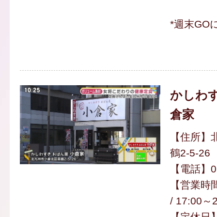
*週末GO
かしわす
倉家
【住所】
鶴2-5-26
【電話】093
【営業時間】
/ 17:00～
【定休日】