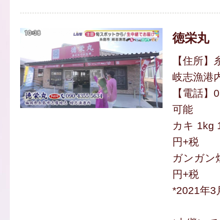
徳栄丸
【住所】糸
岐志漁港
【電話】090
可能
カキ 1kg 
円+税
ガンガン焼
円+税
*2021