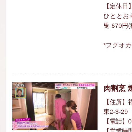
【定休日】
ひととおり
兎 670円
*フクオ
肉割烹 
【住所】
東2-3-29
【電話】092
【営業時間】