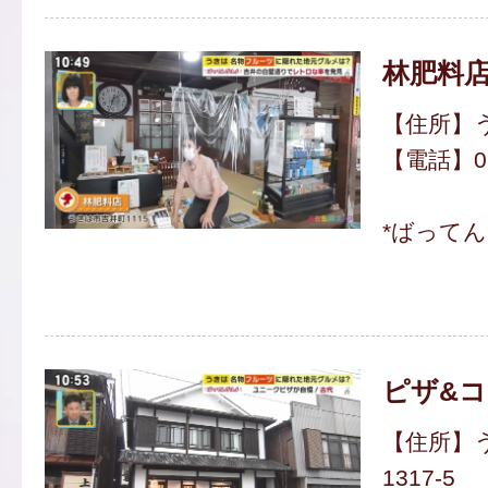
林肥料
【住所】う
【電話】094
*ばって
ピザ&コ
【住所】
1317-5