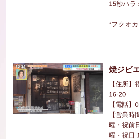
15秒ハラミ
*フクオ
焼ジビエ
【住所】福
16-20
【電話】092
【営業時
曜・祝前日1
曜・祝日 15