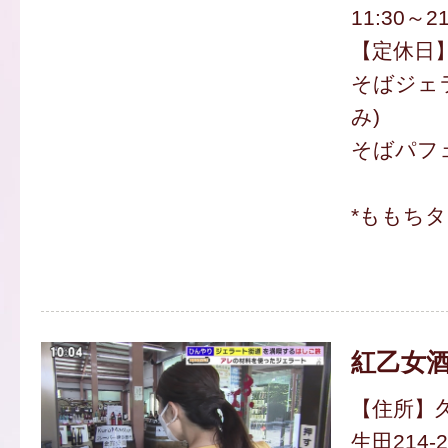
11:30～21
【定休日
そばジェラ
み)
そばパフェ
*ももち
紅乙女
【住所】
生田214-2