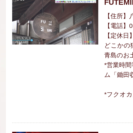
FUTEMI
【住所】八
【電話】080
【定休日
どこかの狸
青島のお土
*営業時
ム「鋤田
*フクオ