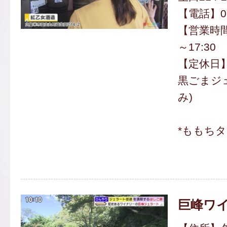
【電話】094
【営業時間
～17:30
【定休日
黒ごまジェ
み)
*ももち
巨峰ワ