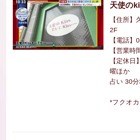
天使のkis
【住所】久
2F
【電話】090
【営業時間】
【定休日】
曜ほか
占い 30分
*フクオ