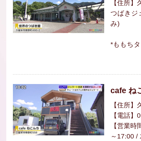
【住所】久
つばきジェ
み)
*ももち
cafe 
【住所】久
【電話】050
【営業時間
～17:00