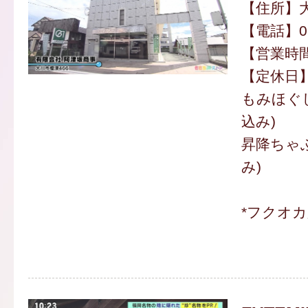
【住所】大
【電話】094
【営業時間】
【定休日
もみほぐし
込み)
昇降ちゃぶ
み)
*フクオ