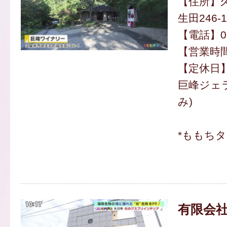
【住所】
生田246-1
【電話】094
【営業時間】
【定休日
巨峰ジェラ
み)
*ももち
有限会社