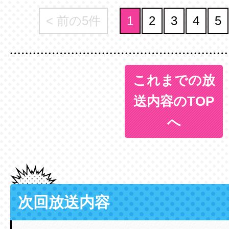
< 前の5件
1
2
3
4
5
これまでの放
送内容のTOP
へ
次回放送内容