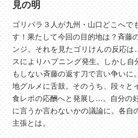
見の明
ゴリパラ３人が九州・山口どこへで
す！果たして今回の目的地は？斉藤
ンジ。それを見たゴリけんの反応は
スによりハプニング発生。しかし自
もしない斉藤の返す刀で言い争いに
地グルメに舌鼓。そのうち、段々と
食レポの応酬へと発展し…。自分の
に言うか言わないかの議論に。各自
主張とは。