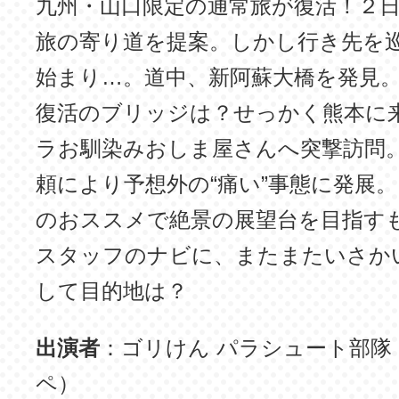
九州・山口限定の通常旅が復活！２
旅の寄り道を提案。しかし行き先を
始まり…。道中、新阿蘇大橋を発見
復活のブリッジは？せっかく熊本に
ラお馴染みおしま屋さんへ突撃訪問
頼により予想外の“痛い”事態に発展
のおススメで絶景の展望台を目指す
スタッフのナビに、またまたいさか
して目的地は？
出演者
：ゴリけん パラシュート部隊
ペ）