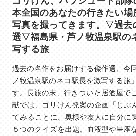
ゴリけん、パラシュート部隊
本全国のあなたの行きたい場
写真を撮ってきます。▽過去
選▽福島県・芦ノ牧温泉駅の
写する旅
過去の名作をお届けする傑作選。今
ノ牧温泉駅のネコ駅長を激写する旅
す。長旅の末、行きついた居酒屋で
献では、ゴリけん発案の企画「じぶ
てみることに。奥様や友人に自分に
５つのクイズを出題。血液型や星座