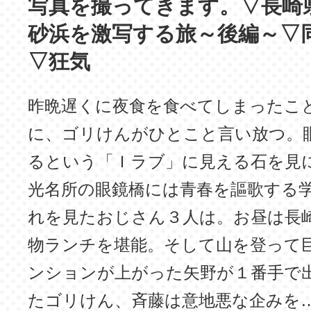
写真を撮ってきます。▽長崎
砂浜を激写する旅～後編～▽
▽狂気
昨晩遅くに夜食を食べてしまったこ
に、ゴリけんがひとこと言い放つ。
るという「Ｉラブ」に見える石を見
光名所の眼鏡橋には青春を謳歌する
れを見たおじさん３人は。お昼は長
物ランチを堪能。そして山を登って
ンションが上がった矢野が１番手で
たゴリけん、斉藤は意地悪な企みを