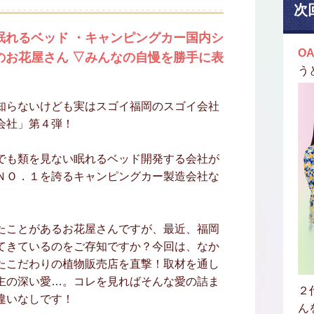
次
眠れるベッド ・キャンピングカー国内シ
OA
のお花屋さん ▽みんなの自慢を勝手に表
う
知らないけども実はスゴイ福岡のスゴイ会社
会社」第４弾！
でも類を見ない眠れるベッド開発する会社が
ＮＯ．１を誇るキャンピングカー製造会社な
。
たことがあるお花屋さんですが、最近、福岡
てきているのをご存知ですか？今回は、なか
たこだわりの植物販売店を直撃！取材を通し
主の深い愛…。コレを見ればそんな愛の詰ま
２
違いなしです！
ん