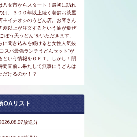
は八女市からスタート！最初に訪れ
のは、３００年以上続く老舗お茶屋
店主イチオシのうどん店。お客さん
７割以上が注文するという油が爆ぜ
“ごぼう天うどん”をいただきます。
らに聞き込みを続けると女性人気抜
“コスパ最強ランチうどんセット”が
るという情報をＧＥＴ。しかし！閉
時間直前…果たして無事にうどんは
ただけるのか！？
新OAリスト
2026.08.07放送分