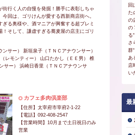
回
が街行く人の自慢を発掘！勝手に表彰しちゃ
た
。今回は、ゴリけんが愛する西新商店街へ。
の
すぎる奥様や、酒マニアが興奮する超プレミ
の
場！そして、謙虚すぎる蕎麦屋の店主にゴリ
る
さ
群
ウンサー） 新垣泉子（ＴＮＣアナウンサー）
あ
き（レモンティー） 山口たかし（ＥＥ男） 椎
店
ンサー） 浜崎日香里（ＴＮＣアナウンサ
い
カフェ多肉倶楽部
最
【住所】太宰府市宰府2-1-22
【電話】092-408-2547
【営業時間】10月まで土日祝日のみ
営業