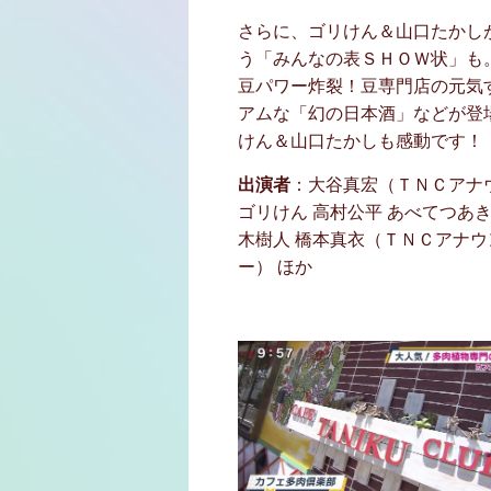
さらに、ゴリけん＆山口たかし
う「みんなの表ＳＨＯＷ状」も
豆パワー炸裂！豆専門店の元気
アムな「幻の日本酒」などが登
けん＆山口たかしも感動です！
出演者
：大谷真宏（ＴＮＣアナ
ゴリけん 高村公平 あべてつあ
木樹人 橋本真衣（ＴＮＣアナウ
ー） ほか