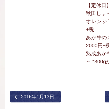
【定休日
秋田しょっ
オレンジラ
+税
あか牛の
2000円+
熟成あか牛 
～ *30
2016年1月13日