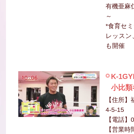
有機亜麻仁
～
*食育セ
レッスン
も開催
K-1G
小比類
【住所】
4-5-15
【電話】09
【営業時間