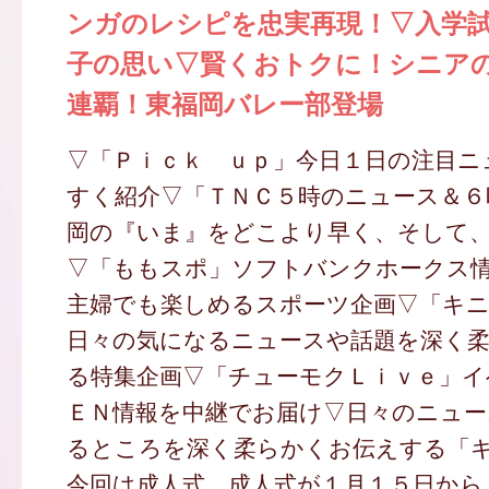
ンガのレシピを忠実再現！▽入学
子の思い▽賢くおトクに！シニア
連覇！東福岡バレー部登場
▽「Ｐｉｃｋ ｕｐ」今日１日の注目ニ
すく紹介▽「ＴＮＣ５時のニュース＆６
岡の『いま』をどこより早く、そして
▽「ももスポ」ソフトバンクホークス
主婦でも楽しめるスポーツ企画▽「キ
日々の気になるニュースや話題を深く
る特集企画▽「チューモクＬｉｖｅ」イ
ＥＮ情報を中継でお届け▽日々のニュー
るところを深く柔らかくお伝えする「
今回は成人式。成人式が１月１５日から