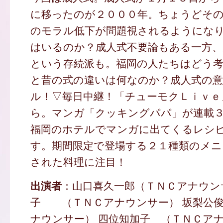
に移ったのが２０００年。ちょうどそ
のモラル低下が問題視されるようにな
はいるのか？成人式不要論もある一方、
という存続派も。福岡の人たちはどう
と昔の式の違いは何なのか？成人式の
ル！▽毎日中継！「チューモクＬｉｖｅ
ら。マンガ「クッキングパパ」が連載
福岡のホテルでマンガに出てくるレシ
す。期間限定で登場する２１種類のメニ
された料理に注目！
出演者
：山口喜久一郎（ＴＮＣアナウン
子 （ＴＮＣアナウンサー） 坂梨公
ナウンサー） 四位知加子 （ＴＮＣアナ