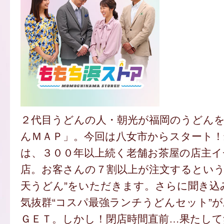
２代目うどんの人・朝光が福岡のうどん
んＭＡＰ」。今回は八女市からスタート
は、３００年以上続く老舗お茶屋の店主
店。お客さんの７割以上が注文するという
天うどん”をいただきます。さらに聞き込
気抜群“コスパ最強ランチうどんセット”
ＧＥＴ。しかし！閉店時間直前…果たし