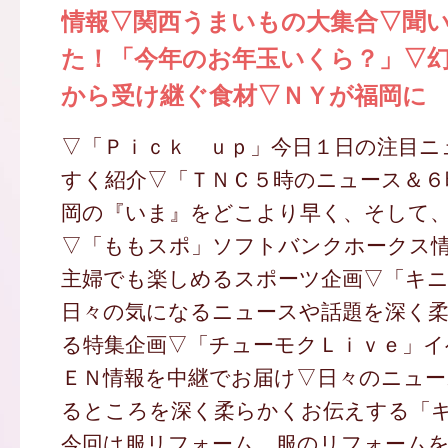
情報▽関西うまいもの大集合▽聞
た！「今年のお年玉いくら？」▽
から受け継ぐ食材▽ＮＹが福岡に
▽「Ｐｉｃｋ ｕｐ」今日１日の注目ニ
すく紹介▽「ＴＮＣ５時のニュース＆６
岡の『いま』をどこより早く、そして
▽「ももスポ」ソフトバンクホークス
主婦でも楽しめるスポーツ企画▽「キ
日々の気になるニュースや話題を深く
る特集企画▽「チューモクＬｉｖｅ」イ
ＥＮ情報を中継でお届け▽日々のニュー
るところを深く柔らかくお伝えする「
今回は服リフォーム。服のリフォーム