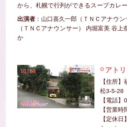
から、札幌で行列ができるスープカレ
出演者
：山口喜久一郎（ＴＮＣアナウン
（ＴＮＣアナウンサー） 内堀富美 谷上奈
か
アトリ
【住所】
松3-5-28
【電話】09
【営業時間】
【定休日