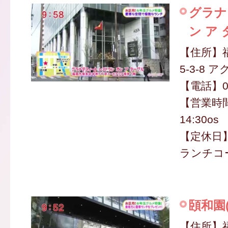
グラナ
ン ア
【住所】
5-3-8 
【電話】09
【営業時間
14:30os
【定休日
ランチコー
頣和園
【住所】