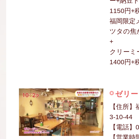
ー+納豆ト
1150円+
福岡限定
ツタの焦
+
クリーミ
1400円+
ゼリー
【住所】
3-10-44
【電話】09
【営業時間