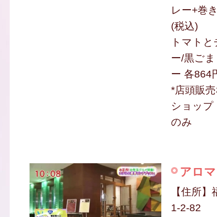
レー+巻き
(税込)
トマトと
ー/黒ご
ー 各864
*店頭販
ショップ
のみ
アロマ
【住所】
1-2-82