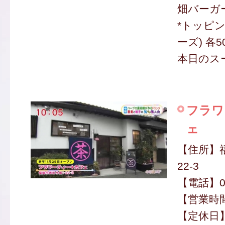
畑バーガー
*トッピ
ーズ) 各5
本日のスー
フラワ
ェ
【住所】
22-3
【電話】080
【営業時間】
【定休日