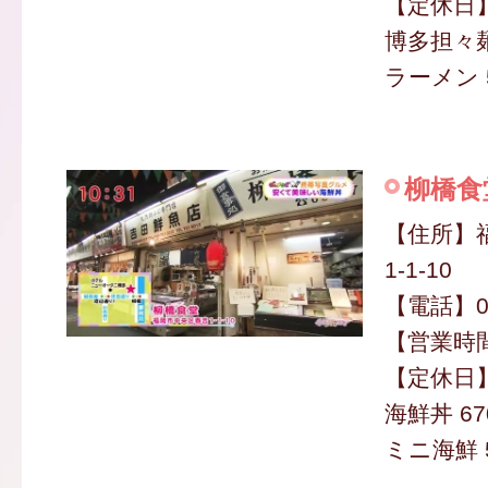
【定休日
博多担々麺
ラーメン 5
柳橋食
【住所】
1-1-10
【電話】09
【営業時間】
【定休日
海鮮丼 67
ミニ海鮮 5