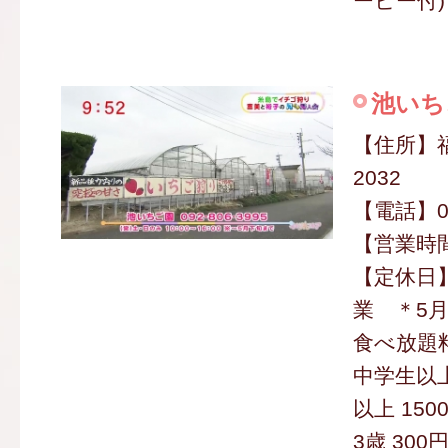
ーヒー付) 
池いち
【住所】
2032
【電話】09
【営業時間】
【定休日
業 ＊5
食べ放題
中学生以上
以上 150
3歳 300