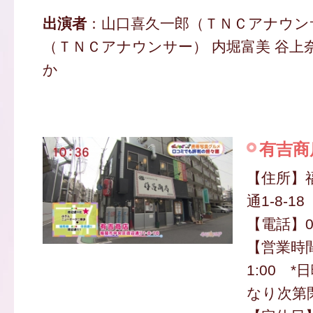
出演者
：山口喜久一郎（ＴＮＣアナウン
（ＴＮＣアナウンサー） 内堀富美 谷上奈
か
有吉商
【住所】
通1-8-18
【電話】09
【営業時間
1:00 
なり次第