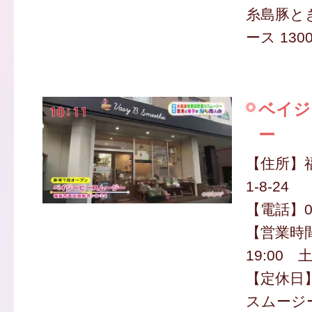
糸島豚と
ース 130
ベイジ
ー
【住所】
1-8-24
【電話】09
【営業時間
19:00 土
【定休日
スムージー