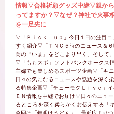
情報▽合格祈願グッズ中継▽親か
ってますか？▽なぜ？神社で火事
を一足先に
▽「Ｐｉｃｋ ｕｐ」今日１日の注目ニ
すく紹介▽「ＴＮＣ５時のニュース＆６
岡の『いま』をどこより早く、そして
▽「ももスポ」ソフトバンクホークス
主婦でも楽しめるスポーツ企画▽「キ
日々の気になるニュースや話題を深く
る特集企画▽「チューモクＬｉｖｅ」イ
ＥＮ情報を中継でお届け▽日々のニュー
るところを深く柔らかくお伝えする「
今回は「年明けうどん」。最近広まり