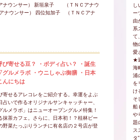
アナウンサー） 新垣泉子 （ＴＮＣアナウ
し
アナウンサー） 四位知加子 （ＴＮＣアナ
ー
由
系
て
物
愛
★
呼び寄せる豆？ ・ボディ占い？ ・誕生
海
▽グルメラボ ・ウニしゃぶ御膳 ・日本
浦
こんにちは
を
け
び寄せるアレコレをご紹介する。幸運をよぶ
そ
日占いで作るオリジナルサンキャッチャー、
船
グルメラボ」はニューオープングルメ特集！
や
る抹茶カフェ。さらに、日本初！？桂林ビー
題
の野菜たっぷりランチに有名店の２号店が登
ス
タ