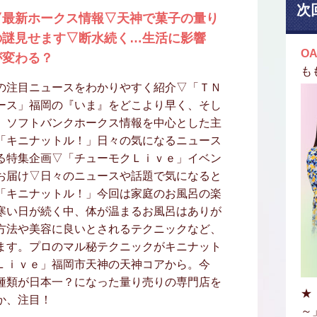
次
▽最新ホークス情報▽天神で菓子の量り
の謎見せます▽断水続く…生活に影響
OA
が変わる？
も
の注目ニュースをわかりやすく紹介▽「ＴＮ
ース」福岡の『いま』をどこより早く、そし
」ソフトバンクホークス情報を中心とした主
「キニナットル！」日々の気になるニュース
る特集企画▽「チューモクＬｉｖｅ」イベン
お届け▽日々のニュースや話題で気になると
「キニナットル！」今回は家庭のお風呂の楽
寒い日が続く中、体が温まるお風呂はありが
方法や美容に良いとされるテクニックなど、
ます。プロのマル秘テクニックがキニナット
Ｌｉｖｅ」福岡市天神の天神コアから。今
種類が日本一？になった量り売りの専門店を
★
か、注目！
～