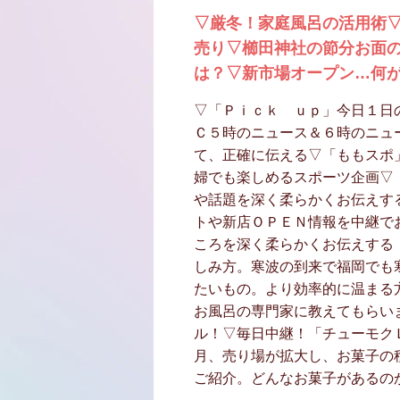
▽厳冬！家庭風呂の活用術
売り▽櫛田神社の節分お面
は？▽新市場オープン…何
▽「Ｐｉｃｋ ｕｐ」今日１日
Ｃ５時のニュース＆６時のニュ
て、正確に伝える▽「ももスポ
婦でも楽しめるスポーツ企画▽
や話題を深く柔らかくお伝えす
トや新店ＯＰＥＮ情報を中継で
ころを深く柔らかくお伝えする
しみ方。寒波の到来で福岡でも
たいもの。より効率的に温まる
お風呂の専門家に教えてもらい
ル！▽毎日中継！「チューモク
月、売り場が拡大し、お菓子の
ご紹介。どんなお菓子があるの