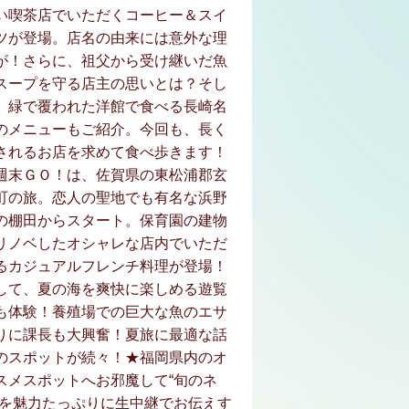
い喫茶店でいただくコーヒー＆スイ
ツが登場。店名の由来には意外な理
が！さらに、祖父から受け継いだ魚
スープを守る店主の思いとは？そし
、緑で覆われた洋館で食べる長崎名
のメニューもご紹介。今回も、長く
されるお店を求めて食べ歩きます！
週末ＧＯ！は、佐賀県の東松浦郡玄
町の旅。恋人の聖地でも有名な浜野
の棚田からスタート。保育園の建物
リノベしたオシャレな店内でいただ
るカジュアルフレンチ料理が登場！
して、夏の海を爽快に楽しめる遊覧
も体験！養殖場での巨大な魚のエサ
りに課長も大興奮！夏旅に最適な話
のスポットが続々！★福岡県内のオ
スメスポットへお邪魔して“旬のネ
”を魅力たっぷりに生中継でお伝えす