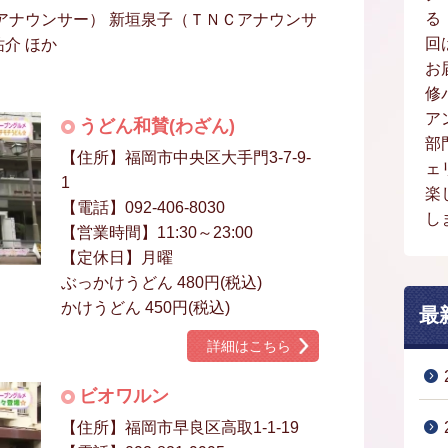
る
アナウンサー） 新垣泉子（ＴＮＣアナウンサ
回
祐介 ほか
お
修
ア
うどん和賛(わざん)
部
【住所】福岡市中央区大手門3-7-9-
ェ
1
楽
【電話】092-406-8030
し
【営業時間】11:30～23:00
【定休日】月曜
ぶっかけうどん 480円(税込)
かけうどん 450円(税込)
最
詳細はこちら
ビオワルン
【住所】福岡市早良区高取1-1-19