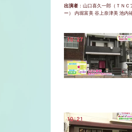
出演者
：山口喜久一郎（ＴＮＣ
ー） 内堀富美 谷上奈津美 池内