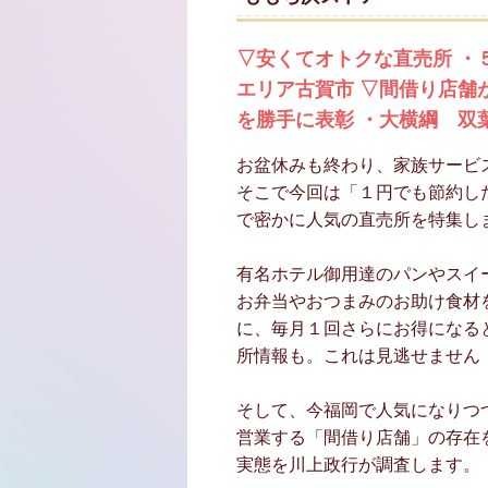
▽安くてオトクな直売所 ・
エリア古賀市 ▽間借り店舗
を勝手に表彰 ・大横綱 双
お盆休みも終わり、家族サービ
そこで今回は「１円でも節約し
で密かに人気の直売所を特集し
有名ホテル御用達のパンやスイ
お弁当やおつまみのお助け食材
に、毎月１回さらにお得になる
所情報も。これは見逃せません
そして、今福岡で人気になりつ
営業する「間借り店舗」の存在
実態を川上政行が調査します。