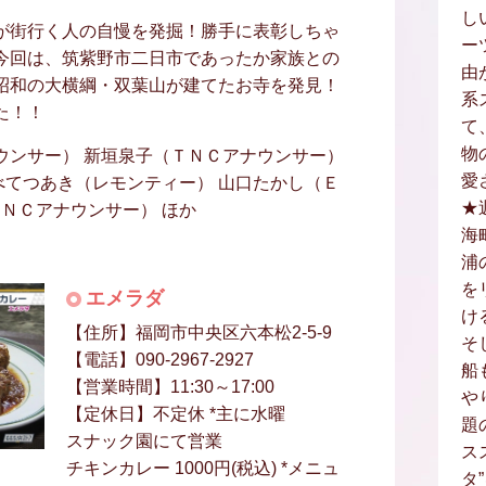
し
が街行く人の自慢を発掘！勝手に表彰しちゃ
ー
今回は、筑紫野市二日市であったか家族との
由
昭和の大横綱・双葉山が建てたお寺を発見！
系
た！！
て
物
ウンサー） 新垣泉子（ＴＮＣアナウンサー）
愛
あべてつあき（レモンティー） 山口たかし（Ｅ
★
ＴＮＣアナウンサー） ほか
海
浦
を
エメラダ
け
【住所】福岡市中央区六本松2-5-9
そ
【電話】090-2967-2927
船
【営業時間】11:30～17:00
や
【定休日】不定休 *主に水曜
題
スナック園にて営業
ス
チキンカレー 1000円(税込) *メニュ
タ