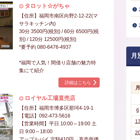
タロット☆がちゃ
【住所】福岡市南区向野2-12-22(マ
サラキッチン内)
30分 3500円(税別) / 60分 6500円(税
別) / 120分 12500円(税別)
*要予約 080-6476-4937
月
*福岡で人気！間借り店舗の魅力特
集にて紹介
詳細はこちら
ロイヤル工場直売店
【住所】福岡市博多区那珂4-19-1
6
【電話】092-473-5616
1
【営業時間】平日 10:00～19:00 土
日 9:00～18:00
2
アップルパイ 定額410円→直売所価