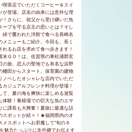
い喫茶店でいただくコーヒー＆スイ
ツが登場。店名の由来には意外な理
が！さらに、祖父から受け継いだ魚
スープを守る店主の思いとは？そし
、緑で覆われた洋館で食べる長崎名
のメニューもご紹介。今回も、長く
されるお店を求めて食べ歩きます！
週末ＧＯ！は、佐賀県の東松浦郡玄
町の旅。恋人の聖地でも有名な浜野
の棚田からスタート。保育園の建物
リノベしたオシャレな店内でいただ
るカジュアルフレンチ料理が登場！
して、夏の海を爽快に楽しめる遊覧
も体験！養殖場での巨大な魚のエサ
りに課長も大興奮！夏旅に最適な話
のスポットが続々！★福岡県内のオ
スメスポットへお邪魔して“旬のネ
”を魅力たっぷりに生中継でお伝えす