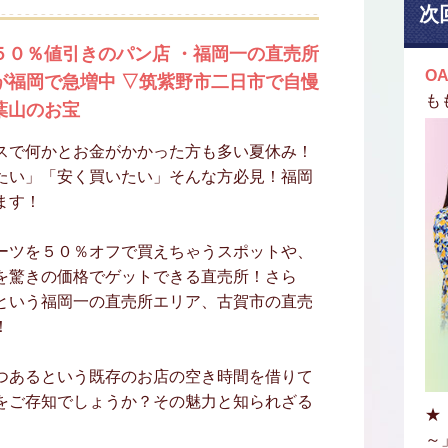
次
５０％値引きのパン店 ・福岡一の直売所
OA
が福岡で急増中 ▽筑紫野市二日市で自慢
も
葉山のお宝
スで何かとお金がかかった方も多い夏休み！
たい」「安く買いたい」そんな方必見！福岡
ます！
ーツを５０％オフで買えちゃうスポットや、
を驚きの価格でゲットできる直売所！さら
という福岡一の直売所エリア、古賀市の直売
！
つあるという既存のお店の空き時間を借りて
をご存知でしょうか？その魅力と知られざる
★
～