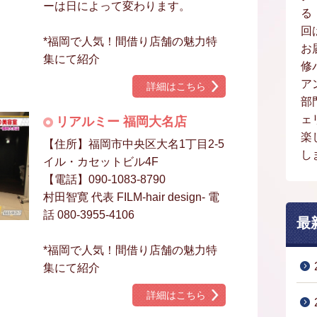
ーは日によって変わります。
る
回
*福岡で人気！間借り店舗の魅力特
お
集にて紹介
修
ア
詳細はこちら
部
ェ
リアルミー 福岡大名店
楽
【住所】福岡市中央区大名1丁目2-5
し
イル・カセットビル4F
【電話】090-1083-8790
村田智寛 代表 FILM-hair design- 電
話 080-3955-4106
最
*福岡で人気！間借り店舗の魅力特
集にて紹介
詳細はこちら