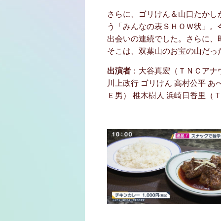
さらに、ゴリけん＆山口たかし
う「みんなの表ＳＨＯＷ状」。
出会いの連続でした。さらに、
そこは、双葉山のお宝の山だっ
出演者
：大谷真宏（ＴＮＣアナ
川上政行 ゴリけん 高村公平 
Ｅ男） 椎木樹人 浜崎日香里（