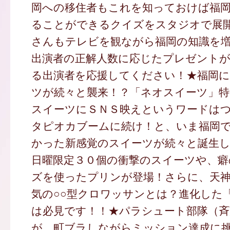
岡への移住者もこれを知っておけば福
ることができるクイズをスタジオで展
さんもテレビを観ながら福岡の知識を
出演者の正解人数に応じたプレゼント
る出演者を応援してください！★福岡に
ツが続々と襲来！？「ネオスイーツ」特
スイーツにＳＮＳ映えというワードは
タピオカブームに続け！と、いま福岡
かった新感覚のスイーツが続々と誕生
日曜限定３０個の衝撃のスイーツや、癖
ズを使ったプリンが登場！さらに、天
気の○○型クロワッサンとは？進化した
は必見です！！★パラシュート部隊（斉
が、町ブラしながらミッション達成に