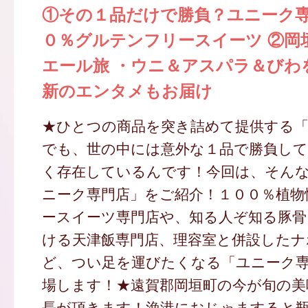
①その１品だけで勝負？ユニーク専
０％グルテンフリースイーツ ②岡
エール旅 ・ウニ＆アスパラ＆びわ
新のエンタメもお届け
★ひとつの商品を突き詰めて提供する「
でも、世の中には意外な１品で勝負して
く存在しているんです！今回は、そん
ニーク専門店」をご紹介！１００％植物
ースイーツ専門店や、知る人ぞ知る豚骨
ける天津飯専門店、理容室と併設したナ
ど、つい足を運びたくなる「ユニーク
場します！★遠賀郡岡垣町の今が旬の美
長が頂きます！漁港におじゃますると