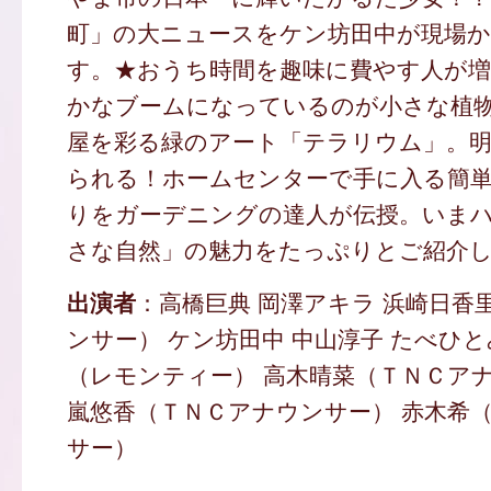
町」の大ニュースをケン坊田中が現場
す。★おうち時間を趣味に費やす人が
かなブームになっているのが小さな植
屋を彩る緑のアート「テラリウム」。
られる！ホームセンターで手に入る簡
りをガーデニングの達人が伝授。いま
さな自然」の魅力をたっぷりとご紹介
出演者
：高橋巨典 岡澤アキラ 浜崎日香
ンサー） ケン坊田中 中山淳子 たべひ
（レモンティー） 高木晴菜（ＴＮＣアナ
嵐悠香（ＴＮＣアナウンサー） 赤木希
サー）