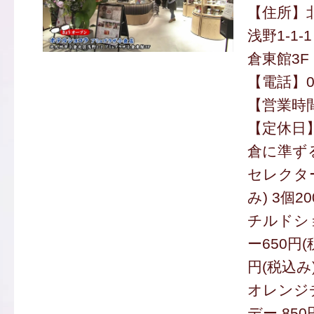
【住所】
浅野1-1
倉東館3F
【電話】09
【営業時間】
【定休日
倉に準ず
セレクター
み) 3個2
チルドシ
ー650円(
円(税込み
オレンジ
デー 850