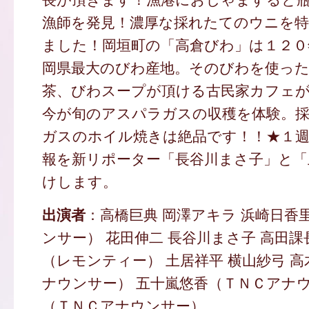
漁師を発見！濃厚な採れたてのウニを
ました！岡垣町の「高倉びわ」は１２０
岡県最大のびわ産地。そのびわを使っ
茶、びわスープが頂ける古民家カフェ
今が旬のアスパラガスの収穫を体験。
ガスのホイル焼きは絶品です！！★１
報を新リポーター「長谷川まさ子」と「
けします。
出演者
：高橋巨典 岡澤アキラ 浜崎日香
ンサー） 花田伸二 長谷川まさ子 高田課
（レモンティー） 土居祥平 横山紗弓 
ナウンサー） 五十嵐悠香（ＴＮＣアナウ
（ＴＮＣアナウンサー）