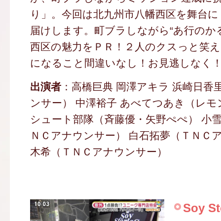
り」。今回は北九州市八幡西区を舞台に
届けします。町ブラしながら“あ行のか
西区の魅力をＰＲ！２人のクスっと笑え
になること間違いなし！お見逃しなく
出演者
：高橋巨典 岡澤アキラ 浜崎日香
ンサー） 中澤裕子 あべてつあき（レモ
シュート部隊（斉藤優・矢野ぺぺ） 小雪
ＮＣアナウンサー） 白石拓夢（ＴＮＣア
木希（ＴＮＣアナウンサー）
Soy St