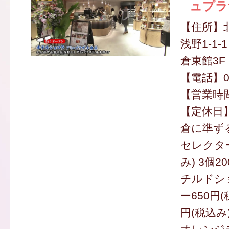
ュプラ
【住所】
浅野1-1
倉東館3F
【電話】09
【営業時間】
【定休日
倉に準ず
セレクター
み) 3個2
チルドシ
ー650円(
円(税込み