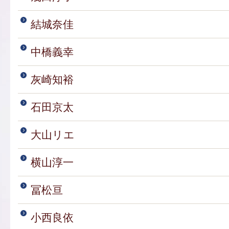
結城奈佳
中橋義幸
灰崎知裕
石田京太
大山リエ
横山淳一
冨松亘
小西良依