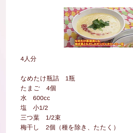
4人分
なめたけ瓶詰 1瓶
たまご 4個
水 600cc
塩 小1/2
三つ葉 1/2束
梅干し 2個（種を除き、たたく）