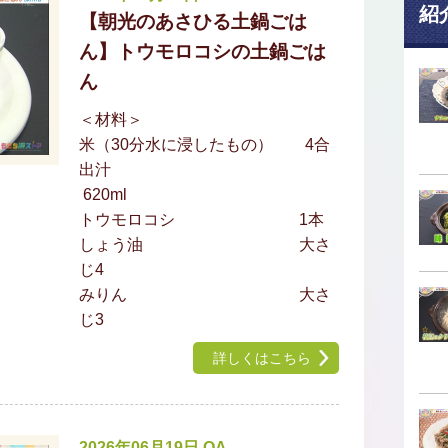
紹
【朝光のあさひる土鍋ごは
ん】トウモロコシの土鍋ごは
ん
＜材料＞
米（30分水に浸したもの） 4合
出汁
620ml
トウモロコシ 1本
しょう油 大さ
じ4
みりん 大さ
じ3
詳しくはこちら
2026年06月19日 OA