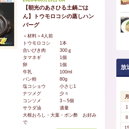
【朝光のあさひる土鍋ごは
ん】トウモロコシの蒸しハン
バーグ
＜材料＞4人前
トウモロコシ 1本
合いびき肉 300ｇ
タマネギ 1個
卵 1個
放
牛乳 100ml
パン粉 80g
塩コショウ 小さじ1
ナツメグ 少々
コンソメ 3～5個
1
サラダ油 適量
大根おろし・大葉・ポン酢 お好み
8
で
1