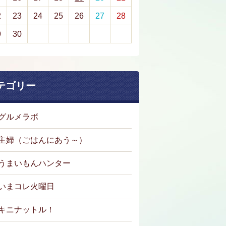
2
23
24
25
26
27
28
9
30
テゴリー
グルメラボ
主婦（ごはんにあう～）
うまいもんハンター
いまコレ火曜日
キニナットル！