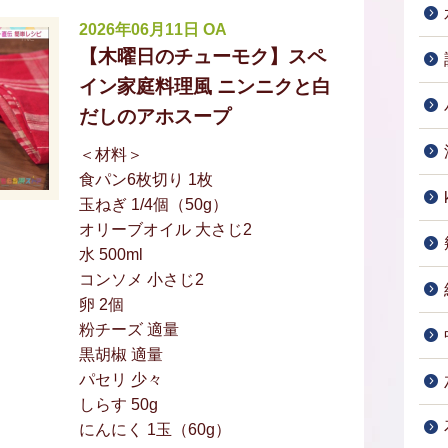
2026年06月11日 OA
【木曜日のチューモク】スペ
イン家庭料理風 ニンニクと白
だしのアホスープ
＜材料＞
食パン6枚切り 1枚
玉ねぎ 1/4個（50g）
オリーブオイル 大さじ2
水 500ml
コンソメ 小さじ2
卵 2個
粉チーズ 適量
黒胡椒 適量
パセリ 少々
しらす 50g
にんにく 1玉（60g）