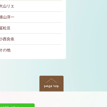
大山リエ
横山淳一
冨松亘
小西良依
その他