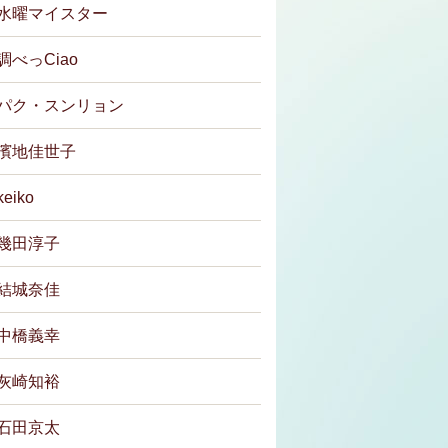
水曜マイスター
調べっCiao
パク・スンリョン
濱地佳世子
keiko
幾田淳子
結城奈佳
中橋義幸
灰崎知裕
石田京太