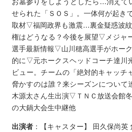
お墓参りをしようとしたら…消えて
せられた「ＳＯＳ」。一体何が起き
取材▽福岡政界も激震…裏金疑惑波
権はどうなる？今後を展望▽メジャ
選手最新情報▽山川穂高選手がホー
的に▽元ホークスヘッドコーチ達川
ビュー。チームの「絶対的キャッチ
脅かすのは誰？来シーズンについて
木源太さん生出演▽ＴＮＣ放送会館
の大鍋大会生中継他
出演者
：【キャスター】 田久保尚英 