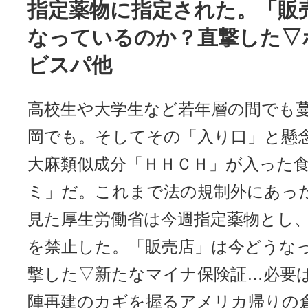
指定薬物に指定された。「販
なっているのか？直撃した▽
ビスパ他
高校生や大学生など若年層の間でも
岡でも。そしてその「入り口」と懸
大麻類似成分「ＨＨＣＨ」が入った
ミ」だ。これまで法の規制外にあっ
見た厚生労働省は今週指定薬物とし
を禁止した。「販売店」は今どうな
撃した▽新たなマイナ保険証…必要
陣再建のカギを握るアメリカ帰りの