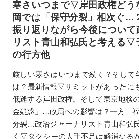
寒さいつまで▽岸田政権どう
岡では「保守分裂」相次ぐ…
振り返りながら今後について
リスト青山和弘氏と考える▽
の行方他
厳しい寒さはいつまで続く？そして
は？最新情報▽サミットがあったに
低迷する岸田政権。そして東京地検
金疑惑」…政局への影響は？一方、
分裂…政治ジャーナリスト青山和弘
く▽タクシーの人手不足は解消なる