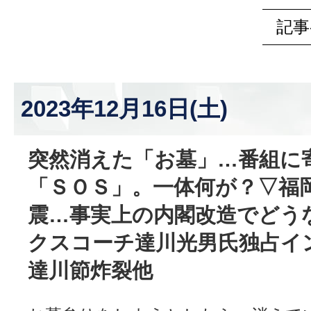
記事
2023年12月16日(土)
突然消えた「お墓」…番組に
「ＳＯＳ」。一体何が？▽福
震…事実上の内閣改造でどう
クスコーチ達川光男氏独占イ
達川節炸裂他