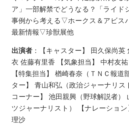
ア」一部解禁でどうなる？「ライド
事例から考える▽ホークス＆アビス
最新情報▽珍獣展他
出演者
：【キャスター】 田久保尚英 
衣 佐藤有里香 【気象担当】 中村友
【特集担当】 楢崎春奈（ＴＮＣ報道
ター】 青山和弘（政治ジャーナリス
コーナー】 池田親興（野球解説者）
ツジャーナリスト） 【ナレーション】
理沙