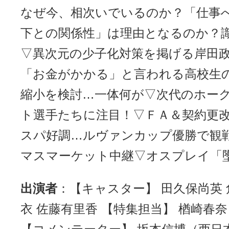
なぜ今、相次いでいるのか？「仕事
下との関係性」は理由となるのか？
▽異次元の少子化対策を掲げる岸田
「お金がかかる」と言われる高校生
縮小を検討…一体何が▽次代のホー
ト選手たちに注目！▽ＦＡ＆契約更
スパ好調…ルヴァンカップ優勝で観
マスマーケット中継▽オスプレイ「
出演者
：【キャスター】 田久保尚英 
衣 佐藤有里香 【特集担当】 楢崎春