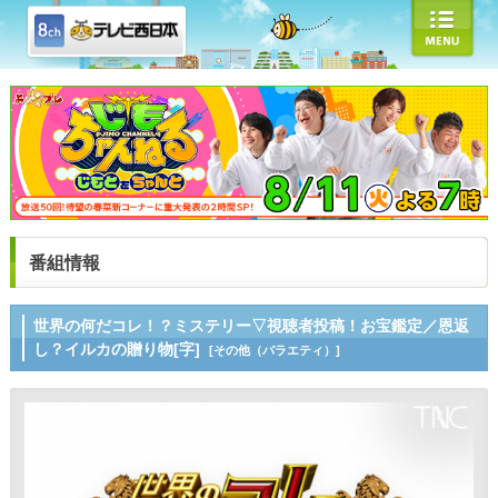
番組情報
世界の何だコレ！？ミステリー▽視聴者投稿！お宝鑑定／恩返
し？イルカの贈り物[字]
[その他（バラエティ）]