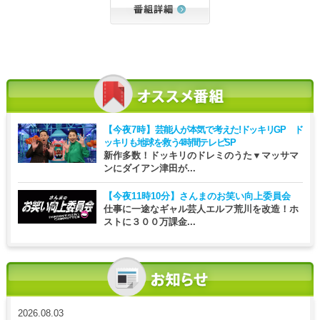
【今夜7時】
芸能人が本気で考えた!ドッキリGP ド
ッキリも地球を救う4時間テレビSP
新作多数！ドッキリのドレミのうた▼マッサマ
ンにダイアン津田が...
【今夜11時10分】
さんまのお笑い向上委員会
仕事に一途なギャル芸人エルフ荒川を改造！ホ
ストに３００万課金...
2026.08.03