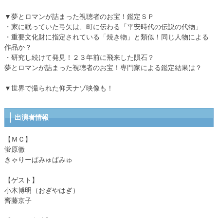
▼夢とロマンが詰まった視聴者のお宝！鑑定ＳＰ
・家に眠っていた弓矢は、町に伝わる「平安時代の伝説の代物」
・重要文化財に指定されている「焼き物」と類似！同じ人物による
作品か？
・研究し続けて発見！２３年前に飛来した隕石？
夢とロマンが詰まった視聴者のお宝！専門家による鑑定結果は？
▼世界で撮られた仰天ナゾ映像も！
出演者情報
【ＭＣ】
蛍原徹
きゃりーぱみゅぱみゅ
【ゲスト】
小木博明（おぎやはぎ）
齊藤京子