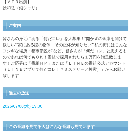
【ＶＴＲ出演】
鰻和弘（銀シャリ）
ご案内
皆さんの身近にある「何だコレ」を大募集！“開かずの金庫を開けて
欲しい”“家にある謎の物体…その正体が知りたい”“私の街にはこんな
フシギな場所・都市伝説が”など、皆さんが「何だコレ」と思えるも
のであれば何でもＯＫ！番組で採用されたら１万円を贈呈致しま
す！ご応募は「番組ＨＰ」または「ＬＩＮＥの番組公式アカウント
（ＬＩＮＥアプリで何だコレ！？ミステリーと検索）」からお願い
致します！
過去の放送
2026/07/08(水) 19:00
この番組を見てる人はこんな番組も見ています