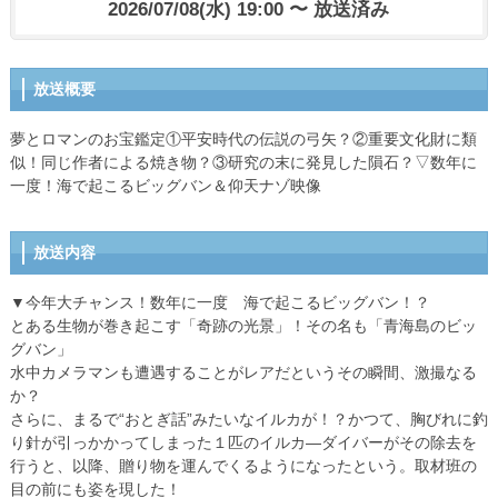
2026/07/08(水) 19:00 〜 放送済み
放送概要
夢とロマンのお宝鑑定①平安時代の伝説の弓矢？②重要文化財に類
似！同じ作者による焼き物？③研究の末に発見した隕石？▽数年に
一度！海で起こるビッグバン＆仰天ナゾ映像
放送内容
▼今年大チャンス！数年に一度 海で起こるビッグバン！？
とある生物が巻き起こす「奇跡の光景」！その名も「青海島のビッ
グバン」
水中カメラマンも遭遇することがレアだというその瞬間、激撮なる
か？
さらに、まるで“おとぎ話”みたいなイルカが！？かつて、胸びれに釣
り針が引っかかってしまった１匹のイルカ―ダイバーがその除去を
行うと、以降、贈り物を運んでくるようになったという。取材班の
目の前にも姿を現した！