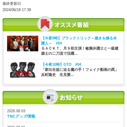
最終更新日
2024/06/18 17:39
【今夜9時】
ブラックトリック～裁きを操る弁
護人～ #04
ＧＡＣＫＴ、月９初主演！敏腕弁護士と一級建
築士の二刀流で活躍...
【今夜10時】
GTO #04
「家出生徒に迫る魔の手！フェイク動画の罠」
反町隆史 生見愛...
2026.08.03
TNCグッズ情報