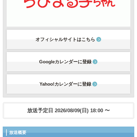
オフィシャルサイトはこちら
Googleカレンダーに登録
Yahoo!カレンダーに登録
放送予定日 2026/08/09(日) 18:00 〜
放送概要