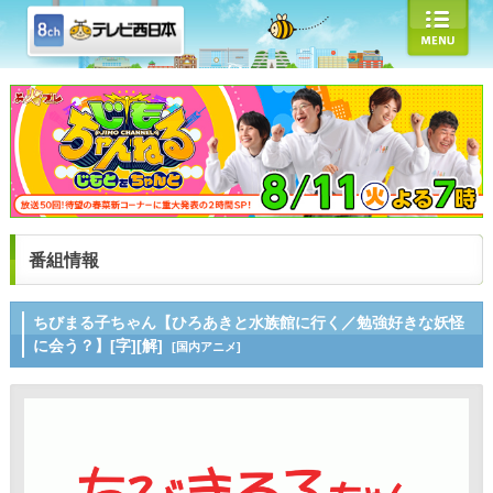
番組情報
ちびまる子ちゃん【ひろあきと水族館に行く／勉強好きな妖怪
に会う？】[字][解]
[国内アニメ]