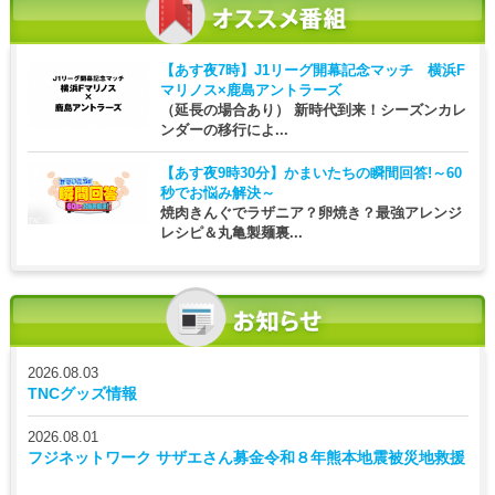
【あす夜7時】
J1リーグ開幕記念マッチ 横浜F
マリノス×鹿島アントラーズ
（延長の場合あり） 新時代到来！シーズンカレ
ンダーの移行によ...
【あす夜9時30分】
かまいたちの瞬間回答!～60
秒でお悩み解決～
焼肉きんぐでラザニア？卵焼き？最強アレンジ
レシピ＆丸亀製麺裏...
2026.08.03
TNCグッズ情報
2026.08.01
フジネットワーク サザエさん募金令和８年熊本地震被災地救援