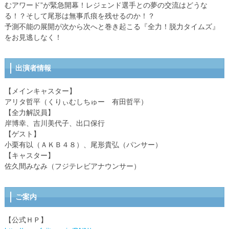
むアワード”が緊急開幕！レジェンド選手との夢の交流はどうな
る！？そして尾形は無事爪痕を残せるのか！？
予測不能の展開が次から次へと巻き起こる『全力！脱力タイムズ』
をお見逃しなく！
出演者情報
【メインキャスター】
アリタ哲平（くりぃむしちゅー 有田哲平）
【全力解説員】
岸博幸、吉川美代子、出口保行
【ゲスト】
小栗有以（ＡＫＢ４８）、尾形貴弘（パンサー）
【キャスター】
佐久間みなみ（フジテレビアナウンサー）
ご案内
【公式ＨＰ】