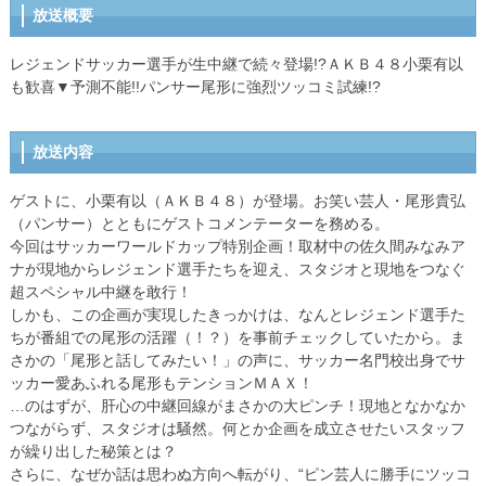
放送概要
レジェンドサッカー選手が生中継で続々登場!?ＡＫＢ４８小栗有以
も歓喜▼予測不能!!パンサー尾形に強烈ツッコミ試練!?
放送内容
ゲストに、小栗有以（ＡＫＢ４８）が登場。お笑い芸人・尾形貴弘
（パンサー）とともにゲストコメンテーターを務める。
今回はサッカーワールドカップ特別企画！取材中の佐久間みなみア
ナが現地からレジェンド選手たちを迎え、スタジオと現地をつなぐ
超スペシャル中継を敢行！
しかも、この企画が実現したきっかけは、なんとレジェンド選手た
ちが番組での尾形の活躍（！？）を事前チェックしていたから。ま
さかの「尾形と話してみたい！」の声に、サッカー名門校出身でサ
ッカー愛あふれる尾形もテンションＭＡＸ！
…のはずが、肝心の中継回線がまさかの大ピンチ！現地となかなか
つながらず、スタジオは騒然。何とか企画を成立させたいスタッフ
が繰り出した秘策とは？
さらに、なぜか話は思わぬ方向へ転がり、“ピン芸人に勝手にツッコ