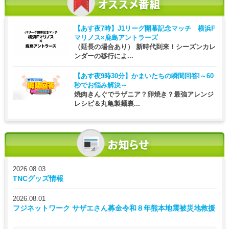
【あす夜7時】
J1リーグ開幕記念マッチ 横浜F
マリノス×鹿島アントラーズ
（延長の場合あり） 新時代到来！シーズンカレ
ンダーの移行によ...
【あす夜9時30分】
かまいたちの瞬間回答!～60
秒でお悩み解決～
焼肉きんぐでラザニア？卵焼き？最強アレンジ
レシピ＆丸亀製麺裏...
2026.08.03
TNCグッズ情報
2026.08.01
フジネットワーク サザエさん募金令和８年熊本地震被災地救援