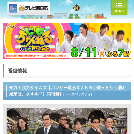
番組情報
全力！脱力タイムズ【パンサー尾形＆ＡＫＢ小栗▼ビショ濡れ
尾形は、水４本!?】[字][解]
[トークバラエティ]