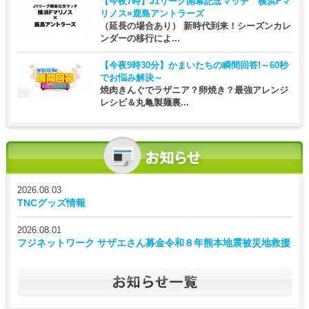
【今夜7時】
J1リーグ開幕記念マッチ 横浜Fマ
リノス×鹿島アントラーズ
（延長の場合あり） 新時代到来！シーズンカレ
ンダーの移行によ...
【今夜9時30分】
かまいたちの瞬間回答!～60秒
でお悩み解決～
焼肉きんぐでラザニア？卵焼き？最強アレンジ
レシピ＆丸亀製麺裏...
2026.08.03
TNCグッズ情報
2026.08.01
フジネットワーク サザエさん募金令和８年熊本地震被災地救援