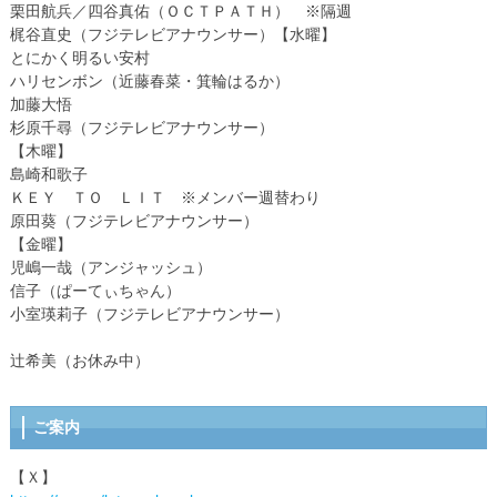
栗田航兵／四谷真佑（ＯＣＴＰＡＴＨ） ※隔週
梶谷直史（フジテレビアナウンサー）【水曜】
とにかく明るい安村
ハリセンボン（近藤春菜・箕輪はるか）
加藤大悟
杉原千尋（フジテレビアナウンサー）
【木曜】
島崎和歌子
ＫＥＹ ＴＯ ＬＩＴ ※メンバー週替わり
原田葵（フジテレビアナウンサー）
【金曜】
児嶋一哉（アンジャッシュ）
信子（ぱーてぃちゃん）
小室瑛莉子（フジテレビアナウンサー）
辻希美（お休み中）
ご案内
【Ｘ】