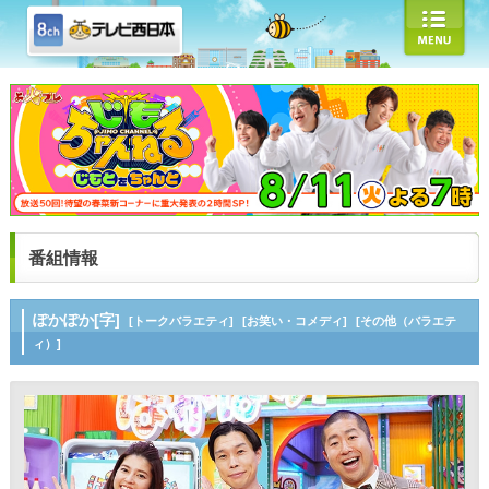
番組情報
ぽかぽか[字]
[トークバラエティ]
[お笑い・コメディ]
[その他（バラエテ
ィ）]