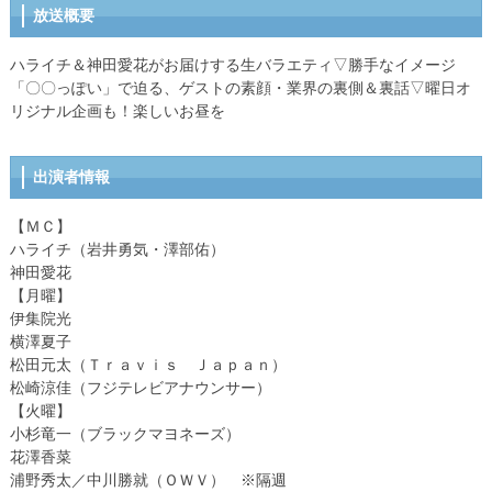
放送概要
ハライチ＆神田愛花がお届けする生バラエティ▽勝手なイメージ
「〇〇っぽい」で迫る、ゲストの素顔・業界の裏側＆裏話▽曜日オ
リジナル企画も！楽しいお昼を
出演者情報
【ＭＣ】
ハライチ（岩井勇気・澤部佑）
神田愛花
【月曜】
伊集院光
横澤夏子
松田元太（Ｔｒａｖｉｓ Ｊａｐａｎ）
松崎涼佳（フジテレビアナウンサー）
【火曜】
小杉竜一（ブラックマヨネーズ）
花澤香菜
浦野秀太／中川勝就（ＯＷＶ） ※隔週