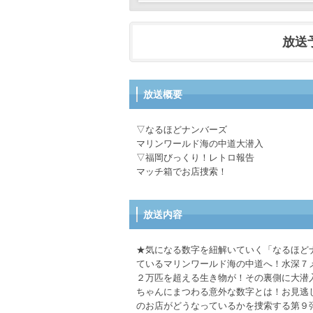
放送予定
放送概要
▽なるほどナンバーズ
マリンワールド海の中道大潜入
▽福岡びっくり！レトロ報告
マッチ箱でお店捜索！
放送内容
★気になる数字を紐解いていく「なるほど
ているマリンワールド海の中道へ！水深７
２万匹を超える生き物が！その裏側に大潜
ちゃんにまつわる意外な数字とは！お見逃
のお店がどうなっているかを捜索する第９