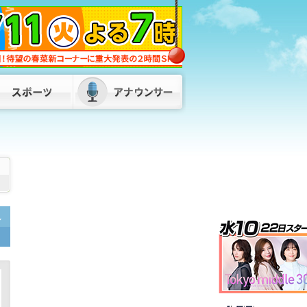
蔵内議長の“ネパールは天国”発言に服部
知事「県民に丁寧な説明が必要」 金銭
授受疑惑も「疑念や不信は解かれていな
い」 福岡
2026/08/07 18:00
福岡県・福岡市・北九州市が「副首都」
指定目指し初の連絡会議 服部知事「県
内の市町村、経済界の皆さんとも力を合
わせて」
2026/08/07 17:50
松尾県議が自民県議団の会長を辞任 後
任は8月10日に選挙で決定へ 福岡県議
会
2026/08/07 17:00
／
発言は「きれいに切り取られた」…地震
直後のパーティー開催「やって良かっ
た」松尾統章県議 お車代「もらってな
いものはもらってない」福岡
2026/08/08 06:00