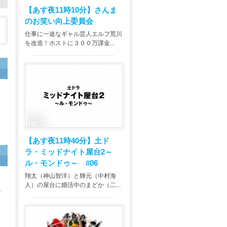
【あす夜11時10分】
さんま
のお笑い向上委員会
仕事に一途なギャル芸人エルフ荒川
を改造！ホストに３００万課金...
【あす夜11時40分】
土ド
ラ・ミッドナイト屋台2～
ル・モンドゥ～ #06
翔太（神山智洋）と輝元（中村海
せ
人）の屋台に婚活中のまどか（二...
で
キ
そ
を