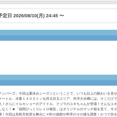
日 2026/08/10(月) 24:45 〜
ナンバーズ」今回は夏休みシーズンということで、いつも以上の賑わいを見
メートル、水量１４００トンを誇る目玉エリア、外洋大水槽には、そこだけ
入！さらにイルカショーのアイドル、クジラのユキちゃんが登場！そんなユ
しなく！★「福岡びっくりレトロ報告」はオリジナルのマッチ箱を見て、今
弾！今回は糸島市前原を舞台に４軒の旅館や料亭のその後を調査！かつて街