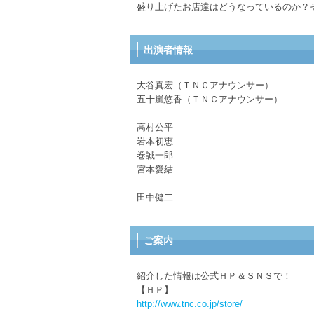
盛り上げたお店達はどうなっているのか？
出演者情報
大谷真宏（ＴＮＣアナウンサー）
五十嵐悠香（ＴＮＣアナウンサー）
高村公平
岩本初恵
巻誠一郎
宮本愛結
田中健二
ご案内
紹介した情報は公式ＨＰ＆ＳＮＳで！
【ＨＰ】
http://www.tnc.co.jp/store/