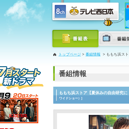
トップページ
>
番組情報
>
ももち浜スト
番組情報
ももち浜ストア【夏休みの自由研究に
ワイドショー）]