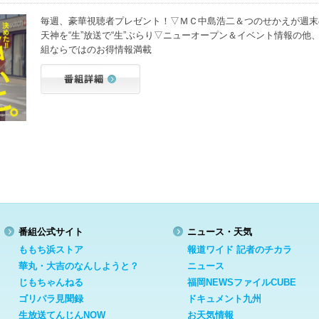
毎週、豪華視聴者プレゼント！▽ＭＣ中島浩二＆つのせかえが週末
天神を“生”放送で“生”ぶらり▽ニューオープン＆イベント情報の他
組ならではのお得情報満載
番組公式サイト
ニュース・天気
ももち浜ストア
報道ワイド 記者のチカラ
華丸・大吉のなんしようと？
ニュース
じもちゃんねる
福岡NEWSファイルCUBE
ゴリパラ見聞録
ドキュメント九州
生放送てんじんNOW
お天気情報