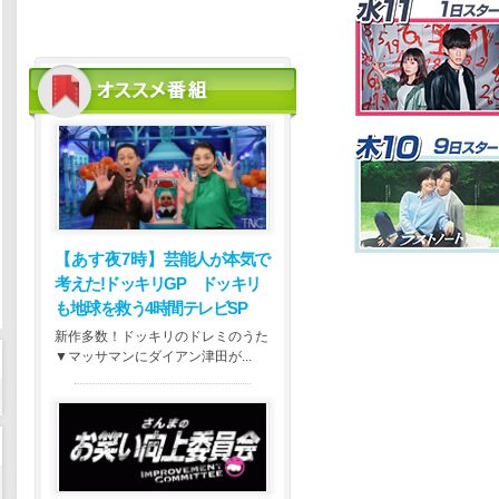
【あす夜7時】
芸能人が本気で
考えた!ドッキリGP ドッキリ
も地球を救う4時間テレビSP
新作多数！ドッキリのドレミのうた
▼マッサマンにダイアン津田が...