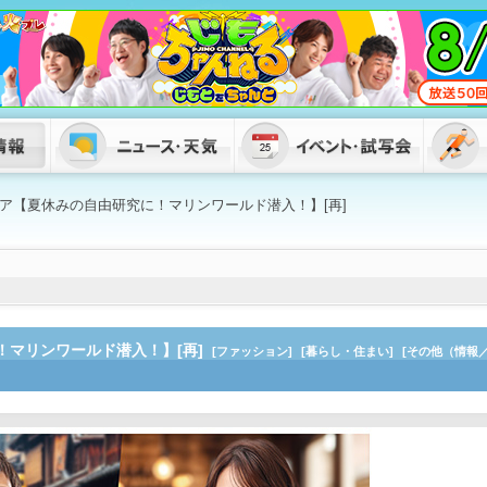
ア【夏休みの自由研究に！マリンワールド潜入！】[再]
！マリンワールド潜入！】[再]
[ファッション]
[暮らし・住まい]
[その他（情報