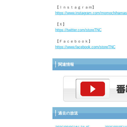
【Ｉｎｓｔａｇｒａｍ】
https://www.instagram.com/momochihamas
【Ｘ】
https://twitter.com/storeTNC
【Ｆａｃｅｂｏｏｋ】
https://www.facebook.com/storeTNC
関連情報
過去の放送