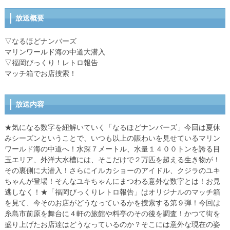
放送概要
▽なるほどナンバーズ
マリンワールド海の中道大潜入
▽福岡びっくり！レトロ報告
マッチ箱でお店捜索！
放送内容
★気になる数字を紐解いていく「なるほどナンバーズ」今回は夏休
みシーズンということで、いつも以上の賑わいを見せているマリン
ワールド海の中道へ！水深７メートル、水量１４００トンを誇る目
玉エリア、外洋大水槽には、そこだけで２万匹を超える生き物が！
その裏側に大潜入！さらにイルカショーのアイドル、クジラのユキ
ちゃんが登場！そんなユキちゃんにまつわる意外な数字とは！お見
逃しなく！★「福岡びっくりレトロ報告」はオリジナルのマッチ箱
を見て、今そのお店がどうなっているかを捜索する第９弾！今回は
糸島市前原を舞台に４軒の旅館や料亭のその後を調査！かつて街を
盛り上げたお店達はどうなっているのか？そこには意外な現在の姿