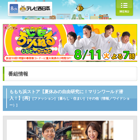
番組情報
ももち浜ストア【夏休みの自由研究に！マリンワールド潜
入！】[再]
[ファッション]
[暮らし・住まい]
[その他（情報／ワイドショ
ー）]