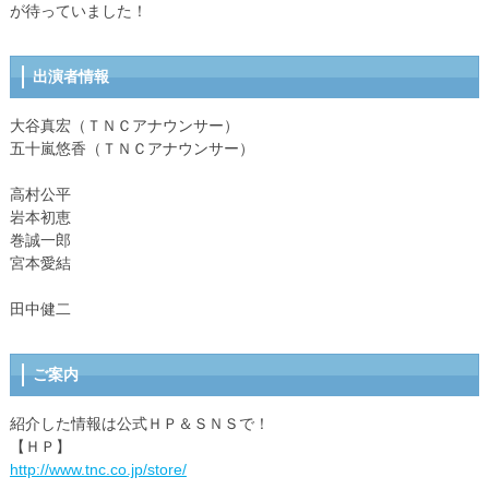
が待っていました！
出演者情報
大谷真宏（ＴＮＣアナウンサー）
五十嵐悠香（ＴＮＣアナウンサー）
高村公平
岩本初恵
巻誠一郎
宮本愛結
田中健二
ご案内
紹介した情報は公式ＨＰ＆ＳＮＳで！
【ＨＰ】
http://www.tnc.co.jp/store/