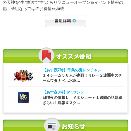
の天神を“生”放送で“生”ぶらり▽ニューオープン＆イベント情報の
他、番組ならではのお得情報満載
【あす夜7時】
千鳥の鬼レンチャン
１４チーム５６人が参戦！リレー２連覇中のチ
ームワタナベ…水泳...
【あす夜9時】
Mr.サンデー
日曜夜の情報ＬＩＶＥショー▼１週間の話題総
ざらい！速報＆スク...