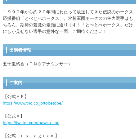
１９９０年から約２０年間にわたって放送してきた伝説のホークス
応援番組「とべとべホークス」。常勝軍団ホークスの主力選手はも
ちろん、期待の若鷹の素顔に迫ります！「とべとべホークス」だけ
にしか見せない選手の意外な一面、ご期待ください！
出演者情報
五十嵐悠香（ＴＮＣアナウンサー）
ご案内
【公式ＨＰ】
https://www.tnc.co.jp/tobetobe/
【公式Ｘ】
https://twitter.com/hawks_tnc
【公式Ｉｎｓｔａｇｒａｍ】