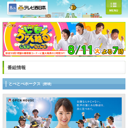
番組情報
とべとべホークス
[野球]