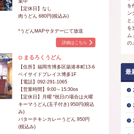
業中
を
【定休日】なし
ン
肉うどん 680円(税込み)
と
を
*うどんMAPサタデーにて放送
ム
詳細はこちら
の
まるろくうどん
【住所】福岡市博多区築港本町13-6
最
ベイサイドプレイス博多1F
【電話】092-291-1065
【営業時間】9:00～15:30os
【定休日】月曜 *祝日の場合は火曜
キーマうどん(玉子付き) 950円(税込
み)
バターチキンカレーうどん 950円
(税込み)