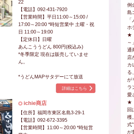
22
例
【電話】092-431-7920
島
【営業時間】平日11:00～15:00 /
「
17:00～20:00 *時短営業中 土曜・祝
ホ
日 11:00～19:00
★
【定休日】日曜
～
あんこううどん 800円(税込み)
通
*冬季限定 現在は販売していませ
店
ん。
カ
る
*うどんMAPサタデーにて放送
が
ラ
詳細はこちら
愛
★
ichie商店
回
【住所】福岡市東区名島3-29-1
穫
【電話】092-672-3395
式
【営業時間】11:00～20:00 *時短営
が