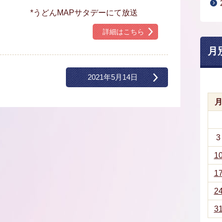
*うどんMAPサタデーにて放送
詳細はこちら
月
2021年5月14日
3
1
1
2
3