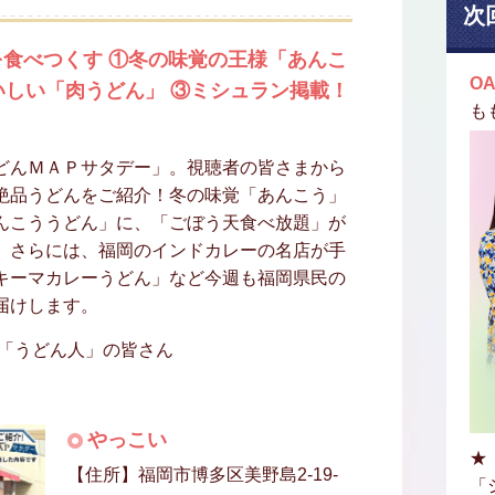
次
食べつくす ①冬の味覚の王様「あんこ
OA
おいしい「肉うどん」 ③ミシュラン掲載！
も
どんＭＡＰサタデー」。視聴者の皆さまから
絶品うどんをご紹介！冬の味覚「あんこう」
んこううどん」に、「ごぼう天食べ放題」が
。さらには、福岡のインドカレーの名店が手
キーマカレーうどん」など今週も福岡県民の
届けします。
む「うどん人」の皆さん
やっこい
★
【住所】福岡市博多区美野島2-19-
「