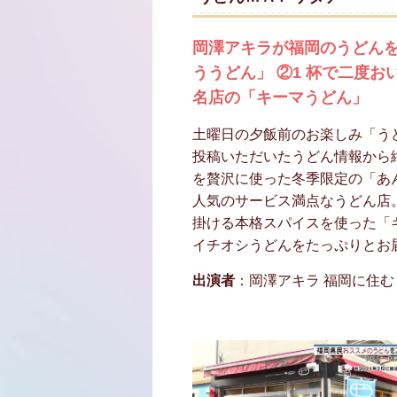
岡澤アキラが福岡のうどんを
ううどん」 ②1 杯で二度
名店の「キーマうどん」
土曜日の夕飯前のお楽しみ「う
投稿いただいたうどん情報から
を贅沢に使った冬季限定の「あ
人気のサービス満点なうどん店
掛ける本格スパイスを使った「
イチオシうどんをたっぷりとお
出演者
：岡澤アキラ 福岡に住