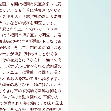
企画。今回は福岡市東区奈多～志賀
エリア。３８年前に特集されていた
人気洋食店」「志賀島の新店＆老舗
テル」などの現在を調査します。
「愛され食堂～つないで１００年
」は「福岡市博多区」で調査！川端
商店街の中で営む昭和レトロな喫茶
が登場。そして、門司港名物「焼き
レー」が博多で味わうことができ
、その歴史とは？さらに、極上の肉
リーズナブルに食べられる焼肉店の
ンチメニューに舌鼓！今回も、長く
されるお店を求めて食べ歩きます。
「朝光のあさひる土鍋ごはん」。今
はうきは市の養鶏場で新鮮な卵を収
。伸び伸びと動き回れる“平飼い方
”で飼育された鶏の卵はうま味と風味
豊か。そんな極上卵で驚きの卵料理