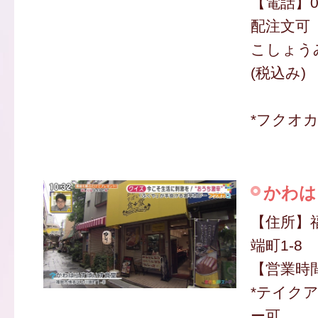
【電話】094
配注文可
こしょうみそ
(税込み)
*フクオ
かわは
【住所】
端町1-8
【営業時間】
*テイク
ー可