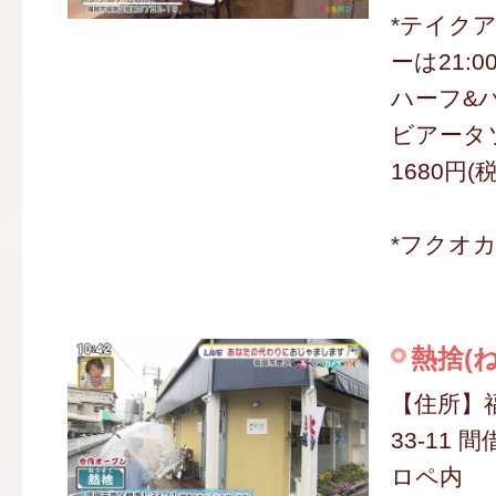
*テイク
ーは21:0
ハーフ&ハ
ビアータソ
1680円(
*フクオ
熱捨(
【住所】
33-11
ロペ内