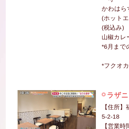
かわはら
(ホットエ
(税込み)
山椒カレー
*6月まで
*フクオ
ラザニ
【住所】
5-2-18
【営業時間】