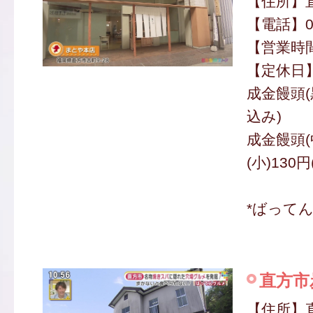
【住所】直
【電話】09
【営業時間】
【定休日
成金饅頭(
込み)
成金饅頭(中
(小)130
*ばって
直方市
【住所】