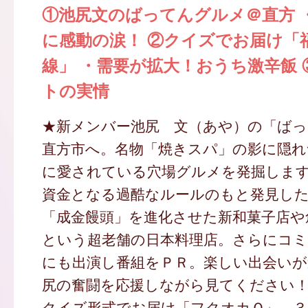
①池尻文のばってんグルメ＠直方 
に感動の涙！ ②クイズでお届け「
線」 ・需要が拡大！おうち激辛飯 
トの実情
★新メンバー池尻 文（あや）の「ば
直方市へ。名物「焼きスパ」の影に隠れ
に愛されている穴場グルメを発掘しま
資金となる過酷なルールのもと発見し
「成金饅頭」を進化させた新和菓子店や
という超老舗の日本料理店。さらにコ
にも出演し番組をＰＲ。楽しい出会いが
尻の奮闘を応援しながら見てください
クイズ形式でお届け「フクオカＱ」。３