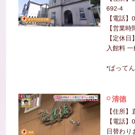
692-4
【電話】09
【営業時間】
【定休日
入館料 一
*ばって
清徳
【住所】直
【電話】09
日替わり