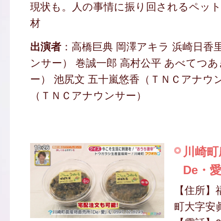
現状も。人の事情に振り回されるペッ
材
出演者
：高橋巨典 岡澤アキラ 浜崎日香
ンサー） 巻誠一郎 高村公平 あべてつ
ー） 池尻文 五十嵐悠香（ＴＮＣアナウ
（ＴＮＣアナウンサー）
川崎町
De・
【住所】
町大字安眞