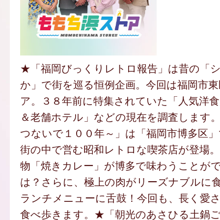
★「福岡びっくりレトロ報告」は昔の「
か」で街を巡る恒例企画。今回は福岡市東
ア。３８年前に特集されていた「人気洋食
＆老舗ホテル」などの現在を調査します
つないで１００年～」は「福岡市博多区」
街の中で営む昭和レトロな喫茶店が登場。
物「焼きカレー」が博多で味わうことが
は？さらに、極上の肉がリーズナブルに
ランチメニューに舌鼓！今回も、長く愛
食べ歩きます。★「朝光のあさひる土鍋