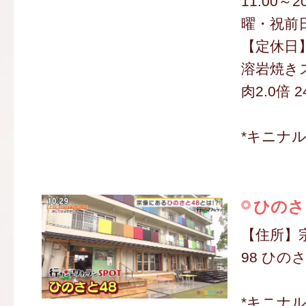
11:00～
曜・祝前日 
【定休日
溶岩焼き
肉2.0倍 
*キニナ
ひのさ
【住所】宗
98 ひのさ
*キニナ