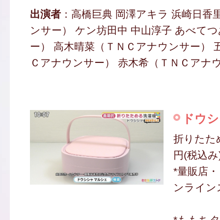
出演者
：高橋巨典 岡澤アキラ 浜崎日香
ンサー） ケン坊田中 中山淳子 あべて
ー） 高木晴菜（ＴＮＣアナウンサー） 
Ｃアナウンサー） 赤木希（ＴＮＣアナ
ドウシ
折りたため
円(税込み
*量販店
ンライン
*ももち