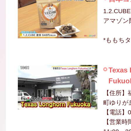
1.2.CUB
アマゾン
*ももち
Texas
Fukuo
【住所】
町ゆりが丘4
【電話】09
【営業時