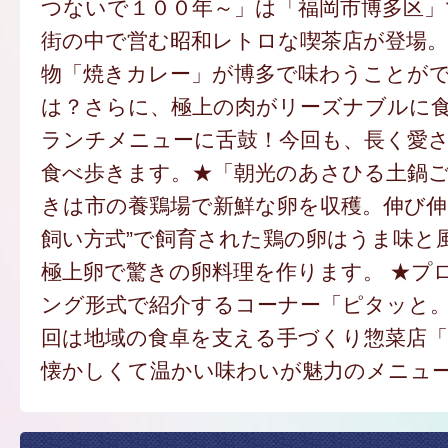
つないで１００年～」は「福岡市博多区」
街の中で営む昭和レトロな喫茶店が登場。
物「焼きカレー」が博多で味わうことが
は？さらに、極上の肉がリーズナブルに
ランチメニューに舌鼓！今回も、長く愛
食べ歩きます。★「朝光のあさひる土鍋
きは市の養鶏場で新鮮な卵を収穫。伸び伸
飼い方式”で飼育された鶏の卵はうま味と
極上卵で驚きの卵料理を作ります。 ★プ
ング形式で紹介するコーナー「ピタッと
回は地域の食卓を支える手づくり惣菜店
懐かしくて温かい味わいが魅力のメニュ