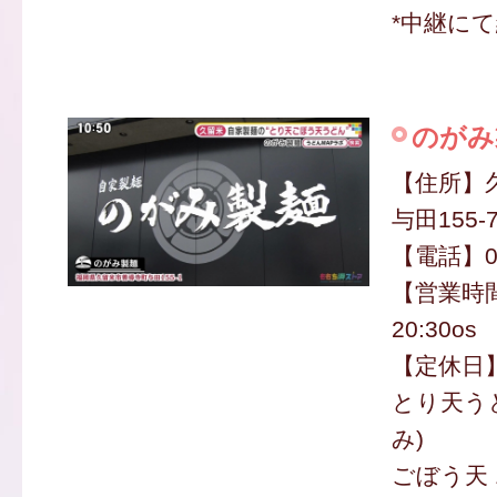
*中継に
のがみ
【住所】
与田155-
【電話】09
【営業時間
20:30os
【定休日
とり天うど
み)
ごぼう天 