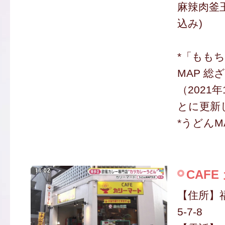
麻辣肉釜玉
込み)
*「もも
MAP 総
（2021
とに更新
*うどんM
CAF
【住所】
5-7-8