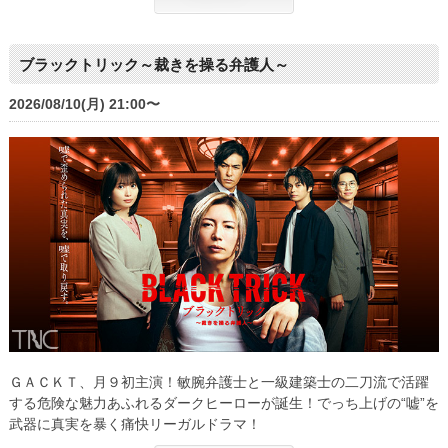
ブラックトリック～裁きを操る弁護人～
2026/08/10(月) 21:00〜
ＧＡＣＫＴ、月９初主演！敏腕弁護士と一級建築士の二刀流で活躍
する危険な魅力あふれるダークヒーローが誕生！でっち上げの“嘘”を
武器に真実を暴く痛快リーガルドラマ！