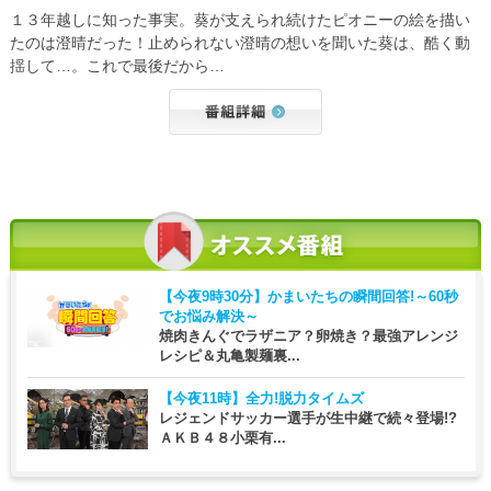
１３年越しに知った事実。葵が支えられ続けたピオニーの絵を描い
たのは澄晴だった！止められない澄晴の想いを聞いた葵は、酷く動
揺して…。これで最後だから…
【今夜9時30分】
かまいたちの瞬間回答!～60秒
でお悩み解決～
焼肉きんぐでラザニア？卵焼き？最強アレンジ
レシピ＆丸亀製麺裏...
【今夜11時】
全力!脱力タイムズ
レジェンドサッカー選手が生中継で続々登場!?
ＡＫＢ４８小栗有...