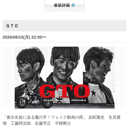
ＧＴＯ
2026/08/10(月) 22:00〜
「家出生徒に迫る魔の手！フェイク動画の罠」 反町隆史 生見愛
瑠 工藤阿須加 近藤芳正 宇梶剛士