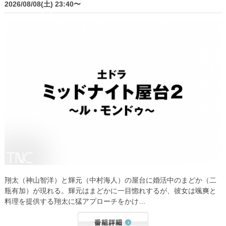
2026/08/08(土) 23:40〜
翔太（神山智洋）と輝元（中村海人）の屋台に婚活中のまどか（二
瓶有加）が現れる。輝元はまどかに一目惚れするが、彼女は颯爽と
料理を提供する翔太に猛アプローチをかけ…