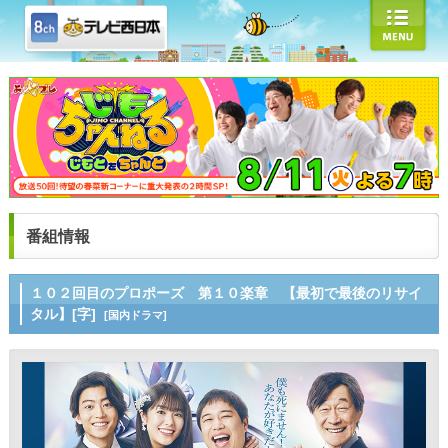
番組情報
１０２回目のプロポーズ 第１０楽章 【最初で最後のリサイ
タル】[字]
[国内ドラマ]