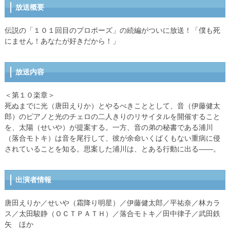
放送概要
伝説の「１０１回目のプロポーズ」の続編がついに放送！「僕も死
にません！あなたが好きだから！」
放送内容
＜第１０楽章＞
死ぬまでに光（唐田えりか）とやるべきこととして、音（伊藤健太
郎）のピアノと光のチェロの二人きりのリサイタルを開催すること
を、太陽（せいや）が提案する。一方、音の弟の秘書である浦川
（落合モトキ）は音を尾行して、彼が余命いくばくもない重病に侵
されていることを知る。思案した浦川は、とある行動に出る――。
出演者情報
唐田えりか／せいや（霜降り明星）／伊藤健太郎／平祐奈／林カラ
ス／太田駿静（ＯＣＴＰＡＴＨ）／落合モトキ／田中律子／武田鉄
矢 ほか