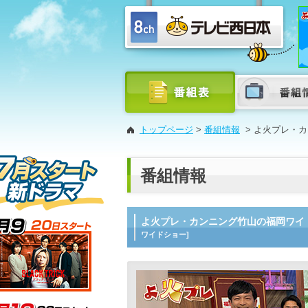
トップページ
>
番組情報
>
よ火プレ・カ
番組情報
よ火プレ・カンニング竹山の福岡ワイ
ワイドショー]