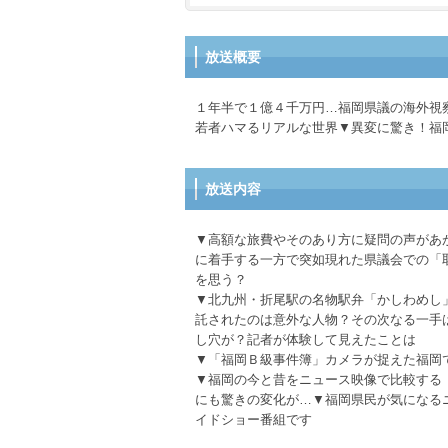
放送概要
１年半で１億４千万円…福岡県議の海外視
若者ハマるリアルな世界▼異変に驚き！福
放送内容
▼高額な旅費やそのあり方に疑問の声があ
に着手する一方で突如現れた県議会での「
を思う？
▼北九州・折尾駅の名物駅弁「かしわめし
託されたのは意外な人物？その次なる一手
し穴が？記者が体験して見えたことは
▼「福岡Ｂ級事件簿」カメラが捉えた福岡
▼福岡の今と昔をニュース映像で比較する
にも驚きの変化が…▼福岡県民が気になる
イドショー番組です