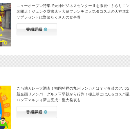
ニューオープン特集で天神ビジネスセンターⅡを徹底生ぶらり！▽
装開店！ジュンク堂書店▽大衆フレンチに人気タコス店の天神進出
▽プレゼントは野菜たくさんの食事券
ご当地カレー大調査！福岡発祥の九州ランカとは？▽春菜のアポな
新企画リメンバーグルメ▽早朝から行列！極上朝ごはん＆コスパ最
パン▽マルシィ新曲完成！重大発表も