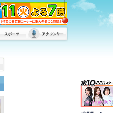
名刺代わりに”自分の顔”チョコ 人気
「ネジチョコ」の会社が新たに開発
「顔も覚えてもらい食べてもらえる」
すでに多くの企業から注文 福岡・北九
州市
2026/08/07 16:00
【一覧】お盆の高速道路の渋滞予測を見
直し 地震による通行止めで東九州道・
大分道で新たに渋滞も「不要不急の移動
控えて」
2026/08/07 16:00
県議会との“悪しき慣行”見直し 口利き
や不当要求から職員守る条例を提案へ
パーティー券購入問題などを受け 福岡
2026/08/07 11:55
・
SNSで知り合った“投資家”の話を信じ…
4900万円超だまし取られる 30代女性
が被害 山口・下関市
2026/08/07
17:00