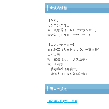
出演者情報
【ＭＣ】
カンニング竹山
五十嵐悠香（ＴＮＣアナウンサー）
赤木希（ＴＮＣアナウンサー）
【コメンテーター】
石丸伸二（ＲｅＨａｃＱ九州支局長）
山本カヨ
松田宣浩（元ホークス選手）
太田江莉奈
一坊寺麻希（弁護士）
川崎健太（ＴＮＣ報道記者）
過去の放送
2026/06/16(火) 19:00