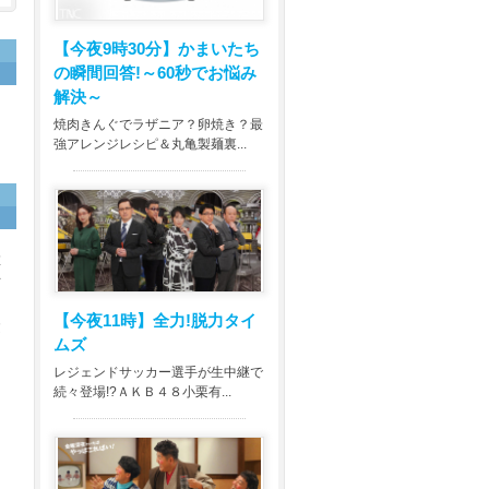
【今夜9時30分】
かまいたち
の瞬間回答!～60秒でお悩み
解決～
▼
焼肉きんぐでラザニア？卵焼き？最
強アレンジレシピ＆丸亀製麺裏...
革
何
【今夜11時】
全力!脱力タイ
建
ムズ
と
レジェンドサッカー選手が生中継で
続々登場!?ＡＫＢ４８小栗有...
ト
ワ