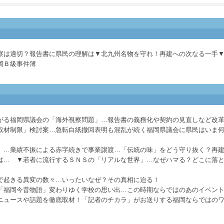
察は適切？報告書に県民の理解は▼北九州名物を守れ！再建への次なる一手
岡Ｂ級事件簿
がる福岡県議会の「海外視察問題」…報告書の義務化や契約の見直しなど改
取材制限」検討案…急転白紙撤回表明も混乱が続く福岡県議会に県民はいま
」…業績不振による赤字続きで事業譲渡…「伝統の味」をどう守り抜く？再
は… ▼若者に流行するＳＮＳの「リアルな世界」…なぜハマる？どこに落
で起きる異変の数々…いったいなぜ？その真相に迫る！
「福岡今昔物語」変わりゆく学校の思い出…この時期ならではのあのイベン
ニュースや話題を徹底取材！「記者のチカラ」がお送りする福岡ならではの