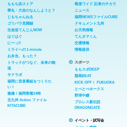
ももち浜ストア
報道ワイド 記者のチカラ
華丸・大吉のなんしようと？
ニュース
じもちゃんねる
福岡NEWSファイルCUBE
ゴリパラ見聞録
ドキュメント九州
生放送てんじんNOW
お天気情報
はぐはぐ
てんタマくん
にーっ!!
交通情報
ミライへの１minute
情報提供
お弁当、もった？
スポーツ
トラックがつなぐ、未来の物
流
ももスポDEEP
サクラボ
競馬BEAT
福岡に音楽番組をつくりた
KICK OFF！ FUKUOKA
い！
とべとべホークス
激撮！福岡密着24時
野球中継
北九州 Action ファイル
プロレス新伝説
KITACUBE
DRAGONGATE
イベント・試写会