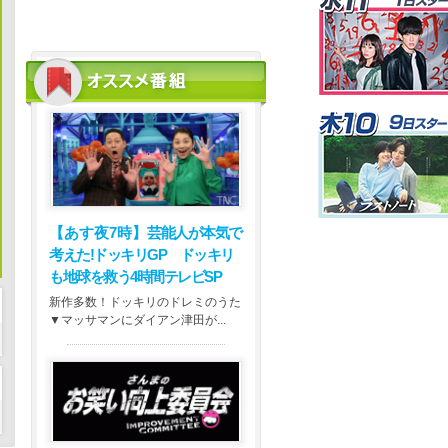
【あす夜7時】
芸能人が本気で
考えた!ドッキリGP ドッキリ
も地球を救う4時間テレビSP
新作多数！ドッキリのドレミのうた
▼マッサマンにダイアン津田が...