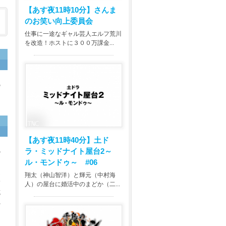
【あす夜11時10分】
さんま
のお笑い向上委員会
仕事に一途なギャル芸人エルフ荒川
を改造！ホストに３００万課金...
の
【あす夜11時40分】
土ド
ラ・ミッドナイト屋台2～
の
ル・モンドゥ～ #06
迫
翔太（神山智洋）と輝元（中村海
サ
人）の屋台に婚活中のまどか（二...
試
れ