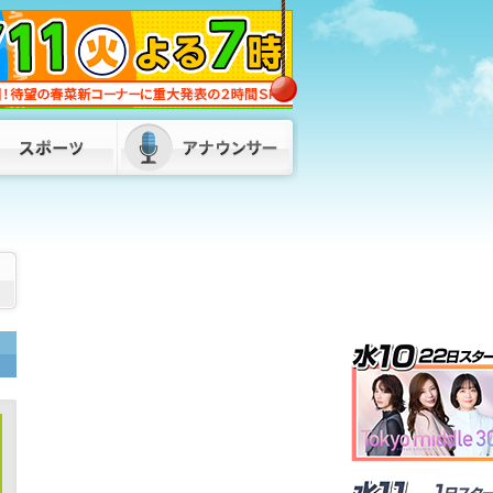
蔵内議長の“ネパールは天国”発言に服部
知事「県民に丁寧な説明が必要」 金銭
授受疑惑も「疑念や不信は解かれていな
い」 福岡
2026/08/07 18:00
福岡県・福岡市・北九州市が「副首都」
指定目指し初の連絡会議 服部知事「県
内の市町村、経済界の皆さんとも力を合
わせて」
2026/08/07 17:50
松尾県議が自民県議団の会長を辞任 後
任は8月10日に選挙で決定へ 福岡県議
会
2026/08/07 17:00
発言は「きれいに切り取られた」…地震
直後のパーティー開催「やって良かっ
た」松尾統章県議 お車代「もらってな
いものはもらってない」福岡
2026/08/08 06:00