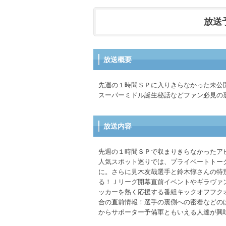
放送予定
放送概要
先週の１時間ＳＰに入りきらなかった未公
スーパーミドル誕生秘話などファン必見の
放送内容
先週の１時間ＳＰで収まりきらなかったア
人気スポット巡りでは、プライベートトー
に。さらに見木友哉選手と鈴木惇さんの特
る！Ｊリーグ開幕直前イベントやギラヴァ
ッカーを熱く応援する番組キックオフフク
合の直前情報！選手の裏側への密着などの
からサポーター予備軍ともいえる人達が興