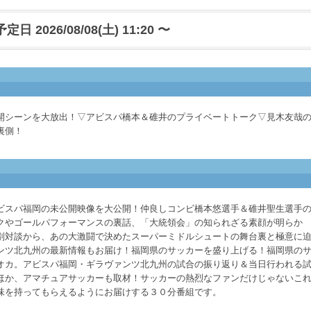
日 2026/08/08(土) 11:20 〜
開シーンを大放出！▽アビスパ橋本＆碓井のプライベートトーク▽見木友哉
裏側！
ビスパ福岡の未公開映像を大公開！仲良しコンビ橋本悠選手＆碓井聖生選手
クやゴールパフォーマンスの裏話、「大統領会」の知られざる素顔が明らか
別対談から、あの大激闘で決めたスーパーミドルシュートの舞台裏と極意に
ンツ北九州の最新情報もお届け！福岡県のサッカーを盛り上げる！福岡県の
オカ。アビスパ福岡・ギラヴァンツ北九州の試合の振り返り＆当日行われる
ほか、アマチュアサッカーも取材！サッカーの熱烈なファンだけじゃないこ
味を持ってもらえるようにお届けする３０分番組です。