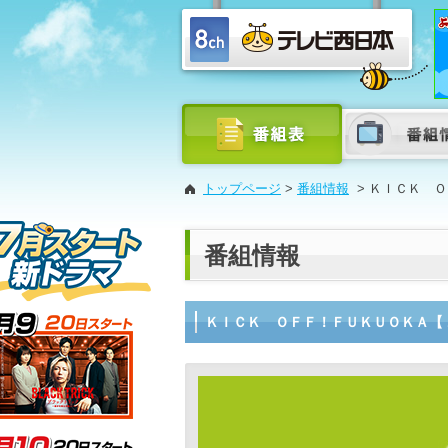
トップページ
>
番組情報
>
ＫＩＣＫ Ｏ
番組情報
ＫＩＣＫ ＯＦＦ！ＦＵＫＵＯＫＡ【