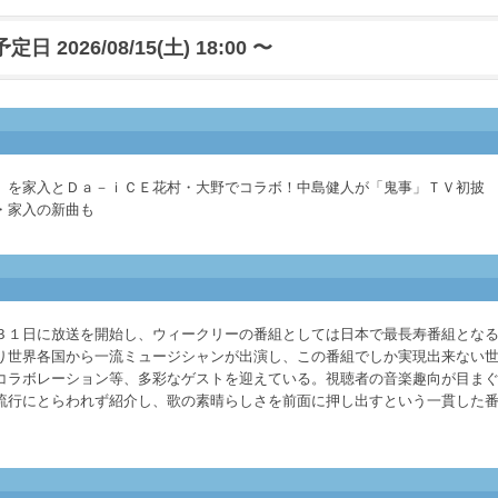
日 2026/08/15(土) 18:00 〜
」を家入とＤａ－ｉＣＥ花村・大野でコラボ！中島健人が「鬼事」ＴＶ初披
・家入の新曲も
３１日に放送を開始し、ウィークリーの番組としては日本で最長寿番組とな
り世界各国から一流ミュージシャンが出演し、この番組でしか実現出来ない
コラボレーション等、多彩なゲストを迎えている。視聴者の音楽趣向が目ま
流行にとらわれず紹介し、歌の素晴らしさを前面に押し出すという一貫した