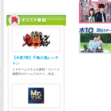
【今夜7時】
千鳥の鬼レンチ
ャン
１４チーム５６人が参戦！リレー２
連覇中のチームワタナベ…水泳...