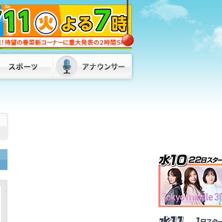
が帰福 現地の避難所で９日間活動
2026/08/08 19:00
「八幡大空襲」から81年で慰霊祭 平和
への誓い新たに 福岡・北九州市八幡東
区「小伊藤山公園」
2026/08/08 18:30
「何も言いたくない」と黙秘も “酒酔
い運転”相次ぎ男2人を逮捕 福岡・須
恵町と太宰府市
2026/08/08 14:30
長崎原爆の日 投下第一目標だった「小
倉」でも反核・平和の式典 約200人が
参列 北九州市
2026/08/09 11:30