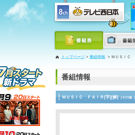
トップページ
>
番組情報
>
ＭＵＳＩＣ Ｆ
番組情報
ＭＵＳＩＣ ＦＡＩＲ[字][解]
[その他