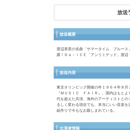
放送予定
放送概要
渡辺美里の名曲「サマータイム ブルース
露！Ｄａ－ｉＣＥ「アンリミテッド」渡辺
放送内容
東京オリンピック開催の年１９６４年８月
『ＭＵＳＩＣ ＦＡＩＲ』。国内はもとよ
代を超えた共演、海外のアーティストとの
るしく変わる現在でも、本当にいい音楽を
組作りで今もなお親しまれている。
出演者情報