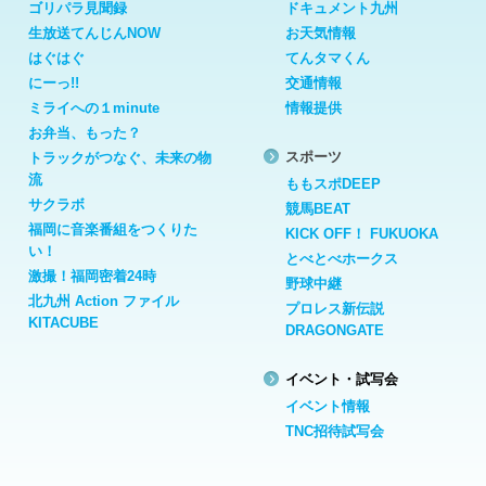
ゴリパラ見聞録
ドキュメント九州
生放送てんじんNOW
お天気情報
はぐはぐ
てんタマくん
にーっ!!
交通情報
ミライへの１minute
情報提供
お弁当、もった？
スポーツ
トラックがつなぐ、未来の物
流
ももスポDEEP
サクラボ
競馬BEAT
福岡に音楽番組をつくりた
KICK OFF！ FUKUOKA
い！
とべとべホークス
激撮！福岡密着24時
野球中継
北九州 Action ファイル
プロレス新伝説
KITACUBE
DRAGONGATE
イベント・試写会
イベント情報
TNC招待試写会