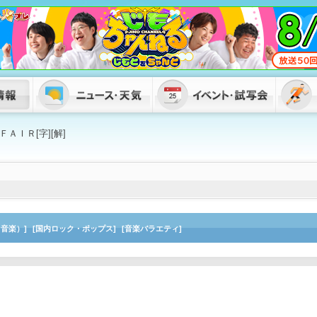
ＡＩＲ[字][解]
（⾳楽）]
[国内ロック・ポップス]
[⾳楽バラエティ]