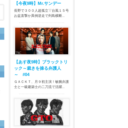
【今夜9時】
Mr.サンデー
長野で３００人超孤立▽台風１５号
お盆直撃か異例逆走で列島横断...
【あす夜9時】
ブラックトリ
ック～裁きを操る弁護人
～ #04
ＧＡＣＫＴ、月９初主演！敏腕弁護
る
士と一級建築士の二刀流で活躍...
世
ぐ
番