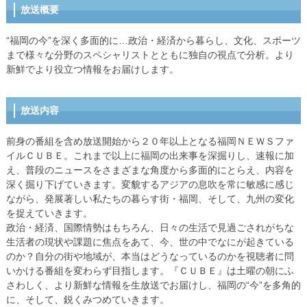
放送概要
“福岡の今”を深く多面的に…政治・経済から暮らし、文化、スポーツ
まで様々な分野のスペシャリストとともに独自の視点で分析。より
新鮮でより役立つ情報をお届けします。
放送内容
前身の番組を含め放送開始から２０年以上となる福岡ＮＥＷＳファ
イルＣＵＢＥ。これまで以上に福岡の出来事を深掘りし、速報に加
え、普段のニュースをさまざまな角度から多面的にとらえ、内容を
深く掘り下げていきます。変貌するアジアの息吹を常に敏感に感じ
ながら、発展著しい私たちの暮らす街・福岡、そして、九州の変化
を捉えていきます。
政治・経済、国際情勢はもちろん、日々の生活で見過ごされがちな
生活者の現状や課題に焦点をあて、今、世の中でなにが起きている
のか？自分の街や地域が、本当はどうなっているのかを視聴者に問
いかける番組を変わらず目指します。『ＣＵＢＥ』は土曜の朝にふ
さわしく、より新鮮な情報を生放送でお届けし、福岡の“今”を多角的
に、そして、鋭くみつめていきます。