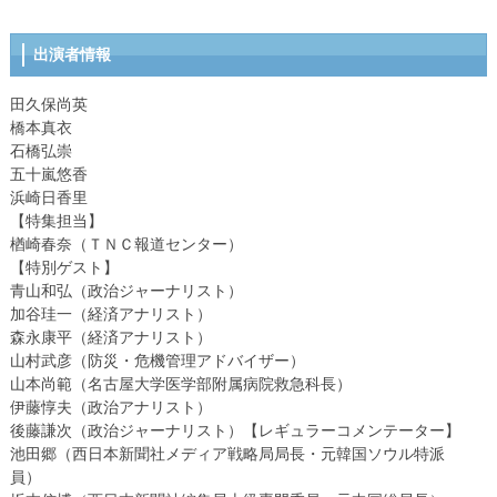
出演者情報
田久保尚英
橋本真衣
石橋弘崇
五十嵐悠香
浜崎日香里
【特集担当】
楢崎春奈（ＴＮＣ報道センター）
【特別ゲスト】
青山和弘（政治ジャーナリスト）
加谷珪一（経済アナリスト）
森永康平（経済アナリスト）
山村武彦（防災・危機管理アドバイザー）
山本尚範（名古屋大学医学部附属病院救急科長）
伊藤惇夫（政治アナリスト）
後藤謙次（政治ジャーナリスト）【レギュラーコメンテーター】
池田郷（西日本新聞社メディア戦略局局長・元韓国ソウル特派
員）