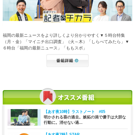
福岡の最新ニュースをより詳しくより分かりやすく▼５時台特集
（月・金）「マイニチ出口調査」（火～木）「しらべてみたら」▼
６時台「福岡の最新ニュース」「ももスポ」
【あす夜10時】
ラストノート #05
明かされる葵の過去。嫉妬の渦で優子は大胆な
行動に。消せない過...
【あす夜7時】
STAR