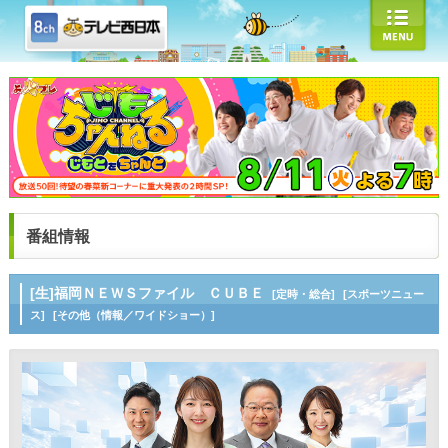
番組情報
[生]福岡ＮＥＷＳファイル ＣＵＢＥ
[定時・総合]
[スポーツニュー
ス]
[その他（情報／ワイドショー）]