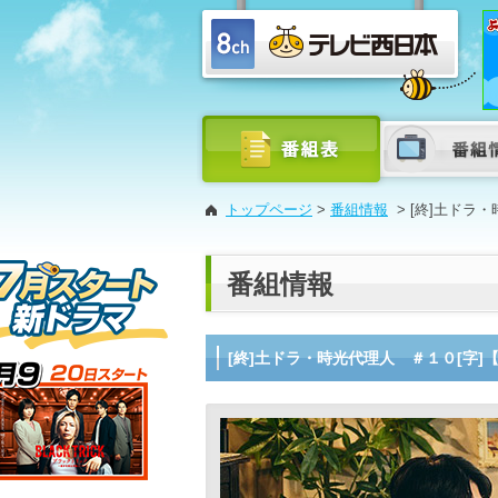
トップページ
>
番組情報
>
[終]土ドラ
番組情報
[終]土ドラ・時光代理人 ＃１０[字