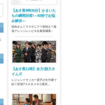
【あす夜9時30分】
かまいた
ちの瞬間回答!～60秒でお悩
み解決～
焼肉きんぐでラザニア？卵焼き？最
強アレンジレシピ＆丸亀製麺裏...
大
【あす夜11時】
全力!脱力タ
に
イムズ
し
ヒ
レジェンドサッカー選手が生中継で
続々登場!?ＡＫＢ４８小栗有...
イ