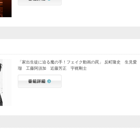
「家出生徒に迫る魔の手！フェイク動画の罠」 反町隆史 生見愛
瑠 工藤阿須加 近藤芳正 宇梶剛士