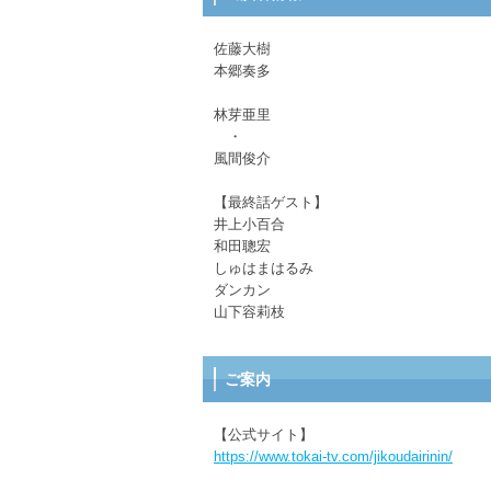
佐藤大樹
本郷奏多
林芽亜里
・
風間俊介
【最終話ゲスト】
井上小百合
和田聰宏
しゅはまはるみ
ダンカン
山下容莉枝
ご案内
【公式サイト】
https://www.tokai-tv.com/jikoudairinin/