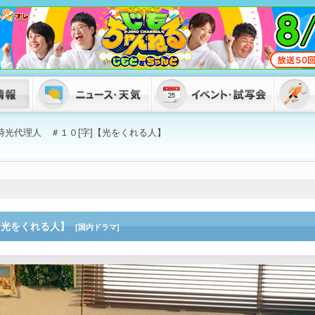
・時光代理人 ＃１０[字]【光をくれる人】
]【光をくれる人】
[国内ドラマ]