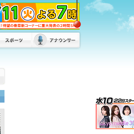
きょう午後4時49分～ 「記者のチカ
ラ」は…
2026/08/07 09:00
「倉庫から爆発音」目撃者から通報 倉
庫と住宅計4棟を全焼 1棟は空き家との
情報も 福岡・柳川市
2026/08/06
19:20
“1億円の札束”は「めっちゃ重い」 身
近なお金の秘密を小学生が学ぶ 紙幣の
偽造防止技術に驚きの声 福岡の日銀支
店
2026/08/06 19:00
博多駅前『明治公園』リニューアルオー
プン 立体園路に飲食店も 「1日のさ
まざまなシーンで利用してほしい」 福
岡市
2026/08/07 11:30