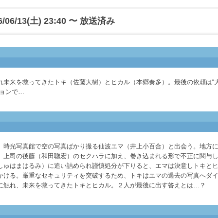
6/06/13(土) 23:40 〜 放送済み
れ未来を救ってきたトキ（佐藤大樹）とヒカル（本郷奏多）。最後の依頼は“
ョンで…
、時光写真館で空の写真ばかり撮る仙波エマ（井上小百合）と出会う。地方
、上司の後藤（和田聰宏）のセクハラに加え、巻き込まれる形で不正に関与
しゅはまはるみ）に追い詰められ謹慎処分が下りると、エマは決意しトキと
かける。厳重なセキュリティを突破するため、トキはエマの過去の写真へダ
に触れ、未来を救ってきたトキとヒカル。２人が最後に出す答えとは…？