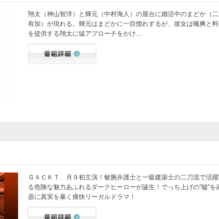
翔太（神山智洋）と輝元（中村海人）の屋台に婚活中のまどか（二
有加）が現れる。輝元はまどかに一目惚れするが、彼女は颯爽と料
を提供する翔太に猛アプローチをかけ…
ＧＡＣＫＴ、月９初主演！敏腕弁護士と一級建築士の二刀流で活躍
る危険な魅力あふれるダークヒーローが誕生！でっち上げの“嘘”を
器に真実を暴く痛快リーガルドラマ！