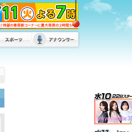
「ネパールは天国」蔵内議長の発言が波
紋 維新・吉村代表「福岡県議会改革を
公約に」 県外の議長も「本当に配慮に
欠けている」
2026/08/06 18:45
「閉める店は増えるのでは」食料品消費
税“1%減税” 外食業界から懸念の声 ス
ーパーは「値札の付け替えが大変」 福
岡
2026/08/06 18:20
キットづくりで学ぶ超小型人工衛星 高
校生30人が参加「将来はJAXAで仕事し
たい」 九州工業大学でワークショッ
プ 福岡
2026/08/06 17:50
「倉庫から爆発音」目撃者から通報 倉
庫と住宅計4棟を全焼 1棟は空き家との
情報も 福岡・柳川市
2026/08/06
19:20