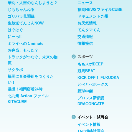
華丸・大吉のなんしようと？
ニュース
じもちゃんねる
福岡NEWSファイルCUBE
ゴリパラ見聞録
ドキュメント九州
生放送てんじんNOW
お天気情報
はぐはぐ
てんタマくん
にーっ!!
交通情報
ミライへの１minute
情報提供
お弁当、もった？
スポーツ
トラックがつなぐ、未来の物
流
ももスポDEEP
サクラボ
競馬BEAT
福岡に音楽番組をつくりた
KICK OFF！ FUKUOKA
い！
とべとべホークス
激撮！福岡密着24時
野球中継
北九州 Action ファイル
プロレス新伝説
KITACUBE
DRAGONGATE
イベント・試写会
イベント情報
TNC招待試写会