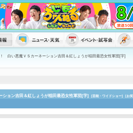
！ 白い悪魔ＶＳカーネーション吉田＆紅しょうが稲田最恐女性軍団[字]
ーション吉田＆紅しょうが稲田最恐女性軍団[字]
[芸能・ワイドショー]
[お笑