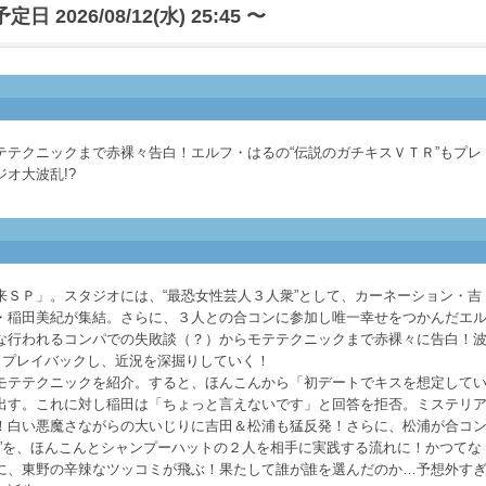
日 2026/08/12(水) 25:45 〜
テテクニックまで赤裸々告白！エルフ・はるの“伝説のガチキスＶＴＲ”もプレ
オ大波乱!?
来ＳＰ」。スタジオには、“最恐女性芸人３人衆”として、カーネーション・吉
・稲田美紀が集結。さらに、３人との合コンに参加し唯一幸せをつかんだエ
な行われるコンパでの失敗談（？）からモテテクニックまで赤裸々に告白！
もプレイバックし、近況を深掘りしていく！
モテテクニックを紹介。すると、ほんこんから「初デートでキスを想定して
出す。これに対し稲田は「ちょっと言えないです」と回答を拒否。ミステリ
！白い悪魔さながらの大いじりに吉田＆松浦も猛反発！さらに、松浦が合コ
ム”を、ほんこんとシャンプーハットの２人を相手に実践する流れに！かつてな
に、東野の辛辣なツッコミが飛ぶ！果たして誰が誰を選んだのか…予想外す