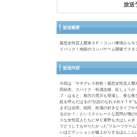
放送予定
放送概要
最恐女性芸人襲来ＳＰ！コンパ事情からモ
イバック！地獄のコンパゲーム開催でスタジ
放送内容
今回は「ヤサグレ５秒前！最恐女性芸人襲
田結衣、スパイク・松浦志穂、紅しょうが
フ・はると、相方の荒川も登場し、夜な夜
紋を呼んだはるの“伝説のなれそめＶＴＲ”
まずは吉田、稲田、松浦の好きなタイプや
るのか？」というストレートな質問が飛び
スな女性芸人たちにＭＣ東野も大はしゃぎ
でどうしてもやりたかった“フルーツゲー
いほどテンションが爆上がりするほんこん