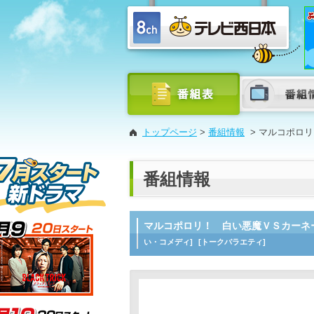
トップページ
>
番組情報
>
マルコポロリ
番組情報
マルコポロリ！ 白い悪魔ＶＳカーネ
い・コメディ]
[トークバラエティ]