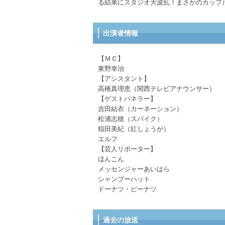
る結果にスタジオ大波乱！まさかのカップ
出演者情報
【ＭＣ】
東野幸治
【アシスタント】
高橋真理恵（関西テレビアナウンサー）
【ゲストパネラー】
吉田結衣（カーネーション）
松浦志穂（スパイク）
稲田美紀（紅しょうが）
エルフ
【芸人リポーター】
ほんこん
メッセンジャーあいはら
シャンプーハット
ドーナツ・ピーナツ
過去の放送