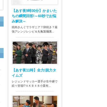
【あす夜9時30分】
かまいた
ちの瞬間回答!～60秒でお悩
み解決～
焼肉きんぐでラザニア？卵焼き？最
強アレンジレシピ＆丸亀製麺裏...
ル
【あす夜11時】
全力!脱力タ
波
イムズ
レジェンドサッカー選手が生中継で
い
続々登場!?ＡＫＢ４８小栗有...
ア
ン
ぎ