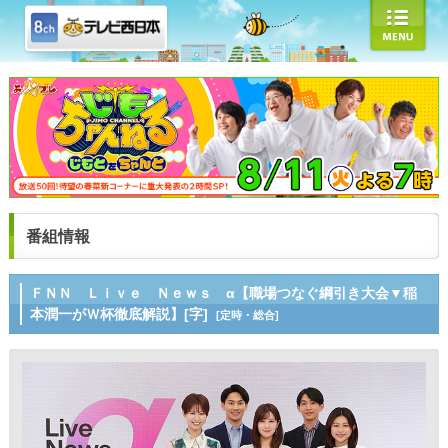
番組情報
ＦＮＮ Ｌｉｖｅ Ｎｅｗｓ α【職場つなぐ綱引き大会▼稲
本潤一がＷ杯徹底解説】[字]
[定時・総合]