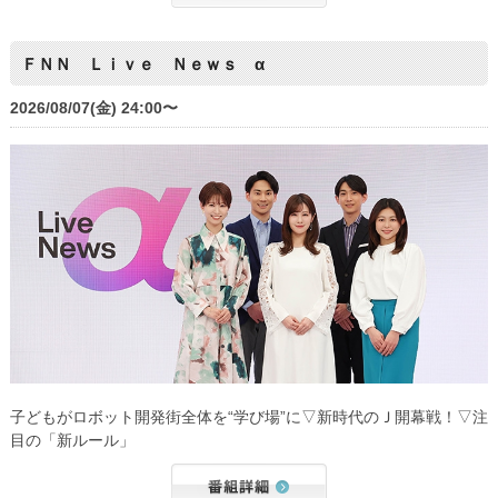
ＦＮＮ Ｌｉｖｅ Ｎｅｗｓ α
2026/08/07(金) 24:00〜
子どもがロボット開発街全体を“学び場”に▽新時代のＪ開幕戦！▽注
目の「新ルール」