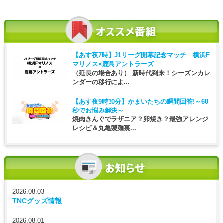
【あす夜7時】
J1リーグ開幕記念マッチ 横浜F
マリノス×鹿島アントラーズ
（延長の場合あり） 新時代到来！シーズンカレ
ンダーの移行によ...
【あす夜9時30分】
かまいたちの瞬間回答!～60
秒でお悩み解決～
焼肉きんぐでラザニア？卵焼き？最強アレンジ
レシピ＆丸亀製麺裏...
2026.08.03
TNCグッズ情報
2026.08.01