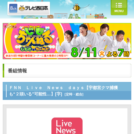
番組情報
ＦＮＮ Ｌｉｖｅ Ｎｅｗｓ ｄａｙｓ【宇都宮クマ捕獲
も“２頭いる”可能性…】[字]
[定時・総合]