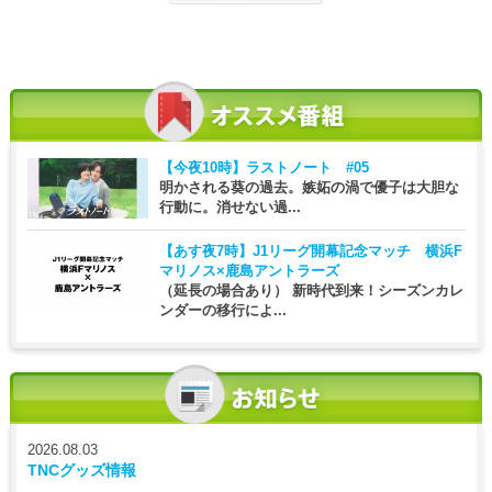
【今夜10時】
ラストノート #05
明かされる葵の過去。嫉妬の渦で優子は大胆な
行動に。消せない過...
【あす夜7時】
J1リーグ開幕記念マッチ 横浜F
マリノス×鹿島アントラーズ
（延長の場合あり） 新時代到来！シーズンカレ
ンダーの移行によ...
2026.08.03
TNCグッズ情報