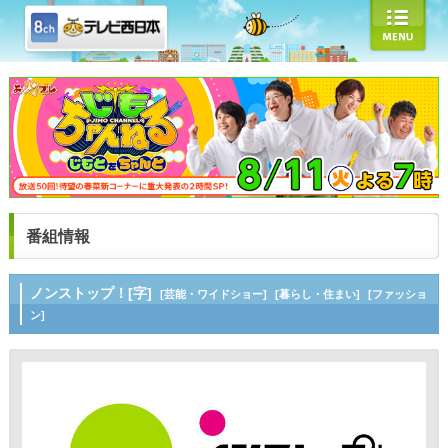
番組情報
ノンストップ！[字]
[芸能・ワイドショー]
[暮らし・住まい]
[ファッショ
ン]