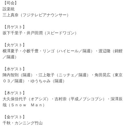
【司会】
設楽統
三上真奈（フジテレビアナウンサー）
【月ゲスト】
坂下千里子・井戸田潤（スピードワゴン）
【火ゲスト】
横澤夏子・小籔千豊・リンゴ（ハイヒール／隔週）・渡辺隆（錦鯉
／隔週）
【水ゲスト】
陣内智則（隔週）・江上敬子（ニッチェ／隔週）・角田晃広（東京
０３／隔週）・ゆうちゃみ（隔週）
【木ゲスト】
大久保佳代子（オアシズ）・吉村崇（平成ノブシコブシ）・深澤辰
哉（Ｓｎｏｗ Ｍａｎ）
【金ゲスト】
千秋・カンニング竹山